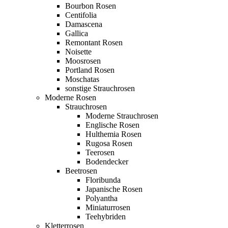
Bourbon Rosen
Centifolia
Damascena
Gallica
Remontant Rosen
Noisette
Moosrosen
Portland Rosen
Moschatas
sonstige Strauchrosen
Moderne Rosen
Strauchrosen
Moderne Strauchrosen
Englische Rosen
Hulthemia Rosen
Rugosa Rosen
Teerosen
Bodendecker
Beetrosen
Floribunda
Japanische Rosen
Polyantha
Miniaturrosen
Teehybriden
Kletterrosen