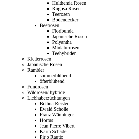
Hulthemia Rosen
Rugosa Rosen
Teerosen
Bodendecker
Beetrosen
Floribunda
Japanische Rosen
Polyantha
Miniaturrosen
Teehybriden
Kletterrosen
Japanische Rosen
Rambler
sommerblühend
öfterblühend
Fundrosen
Wildrosen/-hybride
Liebhaberzüchtungen
Bettina Reister
Ewald Scholle
Franz Wänninger
Hortus
Jean Pierre Vibert
Karin Schade
Pirjo Rautio