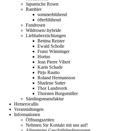
Japanische Rosen
Rambler
sommerblühend
öfterblühend
Fundrosen
Wildrosen/-hybride
Liebhaberzüchtungen
Bettina Reister
Ewald Scholle
Franz Wänninger
Hortus
Jean Pierre Vibert
Karin Schade
Pirjo Rautio
Roland Hermansson
Sharlene Sutter
Thor Landsverk
Thorsten Burgsmüller
Sämlingsmanufaktur
Hemerocallis
Veranstaltungen
Informationen
Öffnungszeiten
Nehmen Sie Kontakt mit uns auf!
Allgemeine Geschäftsbedingungen