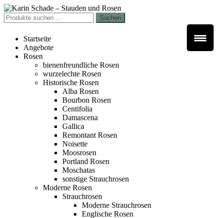
Zur
Zum
Navigation
Inhalt
Suchen
Suchen
springen
springen
nach:
Startseite
Angebote
Rosen
bienenfreundliche Rosen
wurzelechte Rosen
Historische Rosen
Alba Rosen
Bourbon Rosen
Centifolia
Damascena
Gallica
Remontant Rosen
Noisette
Moosrosen
Portland Rosen
Moschatas
sonstige Strauchrosen
Moderne Rosen
Strauchrosen
Moderne Strauchrosen
Englische Rosen