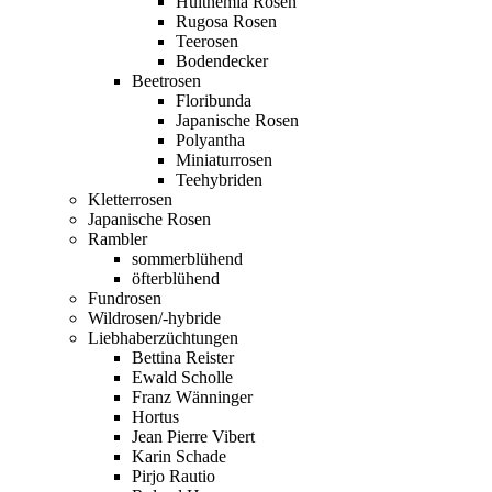
Hulthemia Rosen
Rugosa Rosen
Teerosen
Bodendecker
Beetrosen
Floribunda
Japanische Rosen
Polyantha
Miniaturrosen
Teehybriden
Kletterrosen
Japanische Rosen
Rambler
sommerblühend
öfterblühend
Fundrosen
Wildrosen/-hybride
Liebhaberzüchtungen
Bettina Reister
Ewald Scholle
Franz Wänninger
Hortus
Jean Pierre Vibert
Karin Schade
Pirjo Rautio