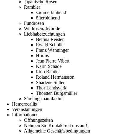
Japanische Rosen
Rambler
sommerblühend
öfterblühend
Fundrosen
Wildrosen/-hybride
Liebhaberzüchtungen
Bettina Reister
Ewald Scholle
Franz Wänninger
Hortus
Jean Pierre Vibert
Karin Schade
Pirjo Rautio
Roland Hermansson
Sharlene Sutter
Thor Landsverk
Thorsten Burgsmüller
Sämlingsmanufaktur
Hemerocallis
Veranstaltungen
Informationen
Öffnungszeiten
Nehmen Sie Kontakt mit uns auf!
Allgemeine Geschäftsbedingungen