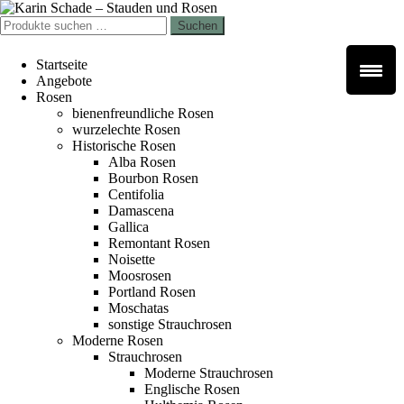
Zur
Zum
Navigation
Inhalt
Suchen
Suchen
springen
springen
nach:
Startseite
Angebote
Rosen
bienenfreundliche Rosen
wurzelechte Rosen
Historische Rosen
Alba Rosen
Bourbon Rosen
Centifolia
Damascena
Gallica
Remontant Rosen
Noisette
Moosrosen
Portland Rosen
Moschatas
sonstige Strauchrosen
Moderne Rosen
Strauchrosen
Moderne Strauchrosen
Englische Rosen