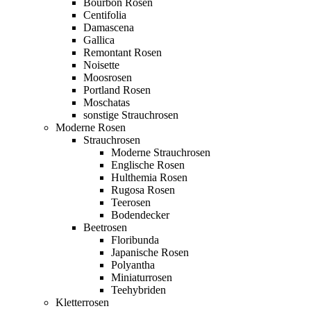
Bourbon Rosen
Centifolia
Damascena
Gallica
Remontant Rosen
Noisette
Moosrosen
Portland Rosen
Moschatas
sonstige Strauchrosen
Moderne Rosen
Strauchrosen
Moderne Strauchrosen
Englische Rosen
Hulthemia Rosen
Rugosa Rosen
Teerosen
Bodendecker
Beetrosen
Floribunda
Japanische Rosen
Polyantha
Miniaturrosen
Teehybriden
Kletterrosen