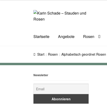
Zur
Zum
Navigation
Inhalt
springen
springen
Startseite
Angebote
Rosen
Start
Rosen
Alphabetisch geordnet Rosen
Newsletter