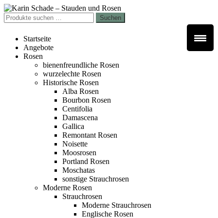
Zur
Zum
Navigation
Inhalt
Suchen
Suchen
springen
springen
nach:
Startseite
Angebote
Rosen
bienenfreundliche Rosen
wurzelechte Rosen
Historische Rosen
Alba Rosen
Bourbon Rosen
Centifolia
Damascena
Gallica
Remontant Rosen
Noisette
Moosrosen
Portland Rosen
Moschatas
sonstige Strauchrosen
Moderne Rosen
Strauchrosen
Moderne Strauchrosen
Englische Rosen