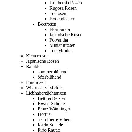
Hulthemia Rosen
Rugosa Rosen
Teerosen
Bodendecker
Beetrosen
Floribunda
Japanische Rosen
Polyantha
Miniaturrosen
Teehybriden
Kletterrosen
Japanische Rosen
Rambler
sommerblühend
öfterblühend
Fundrosen
Wildrosen/-hybride
Liebhaberzüchtungen
Bettina Reister
Ewald Scholle
Franz Wänninger
Hortus
Jean Pierre Vibert
Karin Schade
Pirjo Rautio