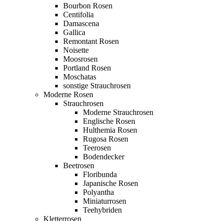
Bourbon Rosen
Centifolia
Damascena
Gallica
Remontant Rosen
Noisette
Moosrosen
Portland Rosen
Moschatas
sonstige Strauchrosen
Moderne Rosen
Strauchrosen
Moderne Strauchrosen
Englische Rosen
Hulthemia Rosen
Rugosa Rosen
Teerosen
Bodendecker
Beetrosen
Floribunda
Japanische Rosen
Polyantha
Miniaturrosen
Teehybriden
Kletterrosen