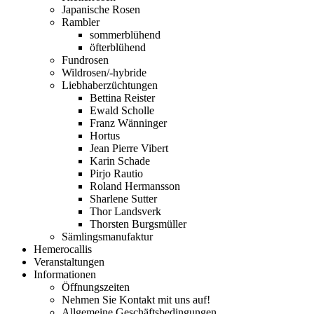
Japanische Rosen
Rambler
sommerblühend
öfterblühend
Fundrosen
Wildrosen/-hybride
Liebhaberzüchtungen
Bettina Reister
Ewald Scholle
Franz Wänninger
Hortus
Jean Pierre Vibert
Karin Schade
Pirjo Rautio
Roland Hermansson
Sharlene Sutter
Thor Landsverk
Thorsten Burgsmüller
Sämlingsmanufaktur
Hemerocallis
Veranstaltungen
Informationen
Öffnungszeiten
Nehmen Sie Kontakt mit uns auf!
Allgemeine Geschäftsbedingungen