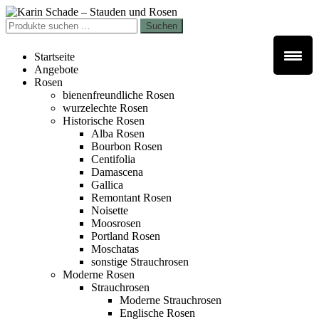
Zur
Zum
Navigation
Inhalt
Suchen
Suchen
springen
springen
nach:
Startseite
Angebote
Rosen
bienenfreundliche Rosen
wurzelechte Rosen
Historische Rosen
Alba Rosen
Bourbon Rosen
Centifolia
Damascena
Gallica
Remontant Rosen
Noisette
Moosrosen
Portland Rosen
Moschatas
sonstige Strauchrosen
Moderne Rosen
Strauchrosen
Moderne Strauchrosen
Englische Rosen