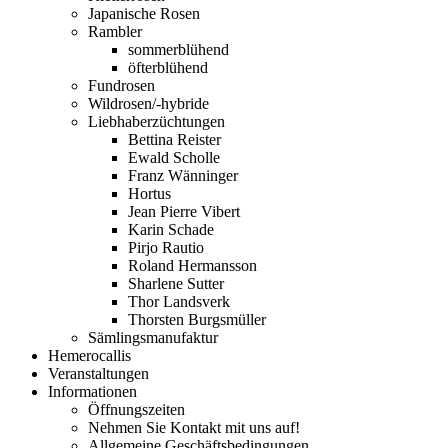
Japanische Rosen
Rambler
sommerblühend
öfterblühend
Fundrosen
Wildrosen/-hybride
Liebhaberzüchtungen
Bettina Reister
Ewald Scholle
Franz Wänninger
Hortus
Jean Pierre Vibert
Karin Schade
Pirjo Rautio
Roland Hermansson
Sharlene Sutter
Thor Landsverk
Thorsten Burgsmüller
Sämlingsmanufaktur
Hemerocallis
Veranstaltungen
Informationen
Öffnungszeiten
Nehmen Sie Kontakt mit uns auf!
Allgemeine Geschäftsbedingungen