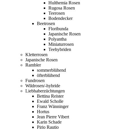
Hulthemia Rosen
Rugosa Rosen
Teerosen
Bodendecker
Beetrosen
Floribunda
Japanische Rosen
Polyantha
Miniaturrosen
Teehybriden
Kletterrosen
Japanische Rosen
Rambler
sommerblühend
öfterblühend
Fundrosen
Wildrosen/-hybride
Liebhaberzüchtungen
Bettina Reister
Ewald Scholle
Franz Wänninger
Hortus
Jean Pierre Vibert
Karin Schade
Pirjo Rautio