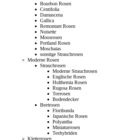
Bourbon Rosen
Centifolia
Damascena
Gallica
Remontant Rosen
Noisette
Moosrosen
Portland Rosen
Moschatas
sonstige Strauchrosen
Moderne Rosen
Strauchrosen
Moderne Strauchrosen
Englische Rosen
Hulthemia Rosen
Rugosa Rosen
Teerosen
Bodendecker
Beetrosen
Floribunda
Japanische Rosen
Polyantha
Miniaturrosen
Teehybriden
Kletterrosen