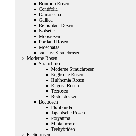
Bourbon Rosen
Centifolia
Damascena
Gallica
Remontant Rosen
Noisette
Moosrosen
Portland Rosen
Moschatas
sonstige Strauchrosen
Moderne Rosen
Strauchrosen
Moderne Strauchrosen
Englische Rosen
Hulthemia Rosen
Rugosa Rosen
Teerosen
Bodendecker
Beetrosen
Floribunda
Japanische Rosen
Polyantha
Miniaturrosen
Teehybriden
Kletterrosen