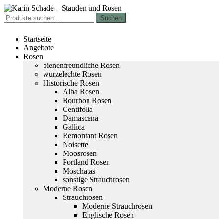
Zur
Zum
Navigation
Inhalt
Suchen
Suchen
springen
springen
nach:
Startseite
Angebote
Rosen
bienenfreundliche Rosen
wurzelechte Rosen
Historische Rosen
Alba Rosen
Bourbon Rosen
Centifolia
Damascena
Gallica
Remontant Rosen
Noisette
Moosrosen
Portland Rosen
Moschatas
sonstige Strauchrosen
Moderne Rosen
Strauchrosen
Moderne Strauchrosen
Englische Rosen