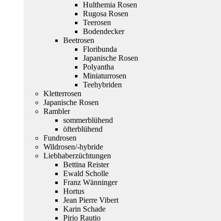
Hulthemia Rosen
Rugosa Rosen
Teerosen
Bodendecker
Beetrosen
Floribunda
Japanische Rosen
Polyantha
Miniaturrosen
Teehybriden
Kletterrosen
Japanische Rosen
Rambler
sommerblühend
öfterblühend
Fundrosen
Wildrosen/-hybride
Liebhaberzüchtungen
Bettina Reister
Ewald Scholle
Franz Wänninger
Hortus
Jean Pierre Vibert
Karin Schade
Pirjo Rautio