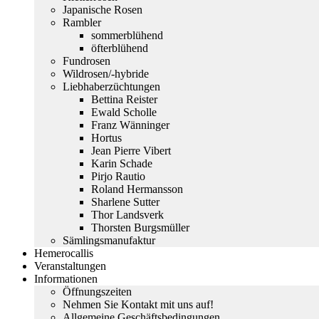
Japanische Rosen
Rambler
sommerblühend
öfterblühend
Fundrosen
Wildrosen/-hybride
Liebhaberzüchtungen
Bettina Reister
Ewald Scholle
Franz Wänninger
Hortus
Jean Pierre Vibert
Karin Schade
Pirjo Rautio
Roland Hermansson
Sharlene Sutter
Thor Landsverk
Thorsten Burgsmüller
Sämlingsmanufaktur
Hemerocallis
Veranstaltungen
Informationen
Öffnungszeiten
Nehmen Sie Kontakt mit uns auf!
Allgemeine Geschäftsbedingungen