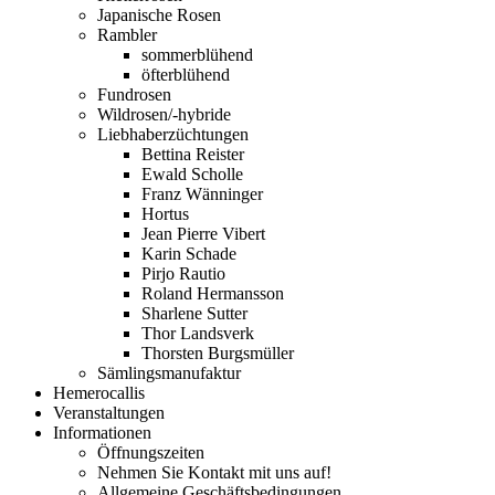
Japanische Rosen
Rambler
sommerblühend
öfterblühend
Fundrosen
Wildrosen/-hybride
Liebhaberzüchtungen
Bettina Reister
Ewald Scholle
Franz Wänninger
Hortus
Jean Pierre Vibert
Karin Schade
Pirjo Rautio
Roland Hermansson
Sharlene Sutter
Thor Landsverk
Thorsten Burgsmüller
Sämlingsmanufaktur
Hemerocallis
Veranstaltungen
Informationen
Öffnungszeiten
Nehmen Sie Kontakt mit uns auf!
Allgemeine Geschäftsbedingungen