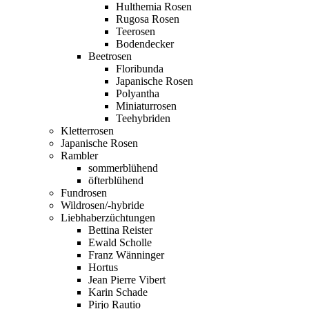
Hulthemia Rosen
Rugosa Rosen
Teerosen
Bodendecker
Beetrosen
Floribunda
Japanische Rosen
Polyantha
Miniaturrosen
Teehybriden
Kletterrosen
Japanische Rosen
Rambler
sommerblühend
öfterblühend
Fundrosen
Wildrosen/-hybride
Liebhaberzüchtungen
Bettina Reister
Ewald Scholle
Franz Wänninger
Hortus
Jean Pierre Vibert
Karin Schade
Pirjo Rautio