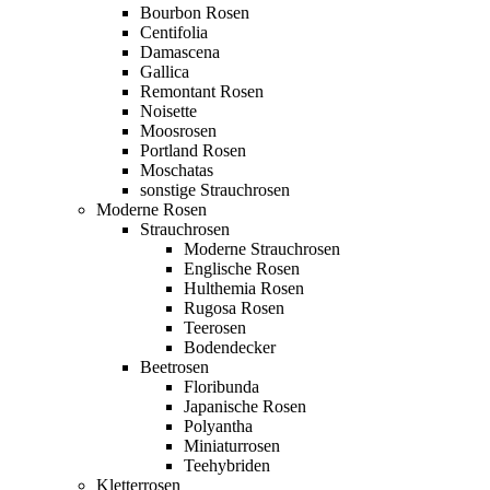
Bourbon Rosen
Centifolia
Damascena
Gallica
Remontant Rosen
Noisette
Moosrosen
Portland Rosen
Moschatas
sonstige Strauchrosen
Moderne Rosen
Strauchrosen
Moderne Strauchrosen
Englische Rosen
Hulthemia Rosen
Rugosa Rosen
Teerosen
Bodendecker
Beetrosen
Floribunda
Japanische Rosen
Polyantha
Miniaturrosen
Teehybriden
Kletterrosen