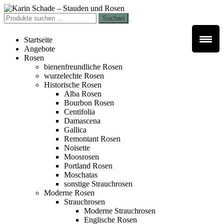
Zur
Zum
Navigation
Inhalt
Suchen
Suchen
springen
springen
nach:
Startseite
Angebote
Rosen
bienenfreundliche Rosen
wurzelechte Rosen
Historische Rosen
Alba Rosen
Bourbon Rosen
Centifolia
Damascena
Gallica
Remontant Rosen
Noisette
Moosrosen
Portland Rosen
Moschatas
sonstige Strauchrosen
Moderne Rosen
Strauchrosen
Moderne Strauchrosen
Englische Rosen