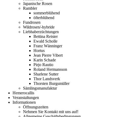
Japanische Rosen
Rambler
sommerblühend
öfterblühend
Fundrosen
Wildrosen/-hybride
Liebhaberzüchtungen
Bettina Reister
Ewald Scholle
Franz Wänninger
Hortus
Jean Pierre Vibert
Karin Schade
Pirjo Rautio
Roland Hermansson
Sharlene Sutter
Thor Landsverk
Thorsten Burgsmüller
Sämlingsmanufaktur
Hemerocallis
Veranstaltungen
Informationen
Öffnungszeiten
Nehmen Sie Kontakt mit uns auf!
Allgemeine Geschäftsbedingungen