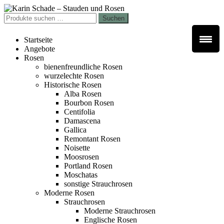
Zur
Zum
Navigation
Inhalt
Suchen
Suchen
springen
springen
nach:
Startseite
Angebote
Rosen
bienenfreundliche Rosen
wurzelechte Rosen
Historische Rosen
Alba Rosen
Bourbon Rosen
Centifolia
Damascena
Gallica
Remontant Rosen
Noisette
Moosrosen
Portland Rosen
Moschatas
sonstige Strauchrosen
Moderne Rosen
Strauchrosen
Moderne Strauchrosen
Englische Rosen