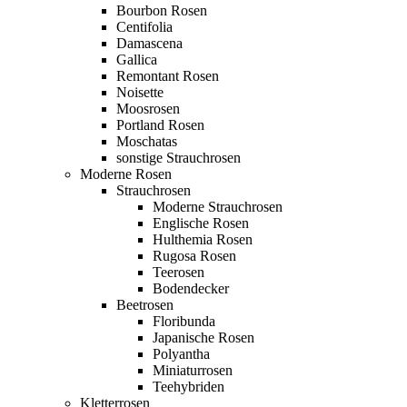
Bourbon Rosen
Centifolia
Damascena
Gallica
Remontant Rosen
Noisette
Moosrosen
Portland Rosen
Moschatas
sonstige Strauchrosen
Moderne Rosen
Strauchrosen
Moderne Strauchrosen
Englische Rosen
Hulthemia Rosen
Rugosa Rosen
Teerosen
Bodendecker
Beetrosen
Floribunda
Japanische Rosen
Polyantha
Miniaturrosen
Teehybriden
Kletterrosen