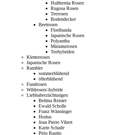
Hulthemia Rosen
Rugosa Rosen
Teerosen
Bodendecker
Beetrosen
Floribunda
Japanische Rosen
Polyantha
Miniaturrosen
Teehybriden
Kletterrosen
Japanische Rosen
Rambler
sommerblühend
öfterblühend
Fundrosen
Wildrosen/-hybride
Liebhaberzüchtungen
Bettina Reister
Ewald Scholle
Franz Wänninger
Hortus
Jean Pierre Vibert
Karin Schade
Pirjo Rautio