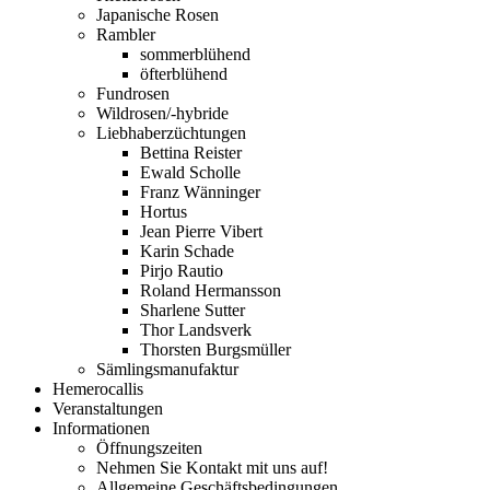
Japanische Rosen
Rambler
sommerblühend
öfterblühend
Fundrosen
Wildrosen/-hybride
Liebhaberzüchtungen
Bettina Reister
Ewald Scholle
Franz Wänninger
Hortus
Jean Pierre Vibert
Karin Schade
Pirjo Rautio
Roland Hermansson
Sharlene Sutter
Thor Landsverk
Thorsten Burgsmüller
Sämlingsmanufaktur
Hemerocallis
Veranstaltungen
Informationen
Öffnungszeiten
Nehmen Sie Kontakt mit uns auf!
Allgemeine Geschäftsbedingungen