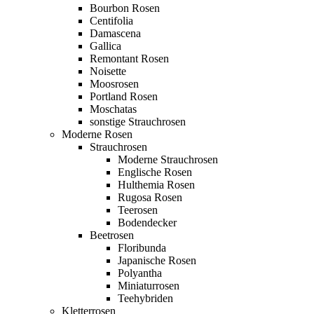
Bourbon Rosen
Centifolia
Damascena
Gallica
Remontant Rosen
Noisette
Moosrosen
Portland Rosen
Moschatas
sonstige Strauchrosen
Moderne Rosen
Strauchrosen
Moderne Strauchrosen
Englische Rosen
Hulthemia Rosen
Rugosa Rosen
Teerosen
Bodendecker
Beetrosen
Floribunda
Japanische Rosen
Polyantha
Miniaturrosen
Teehybriden
Kletterrosen