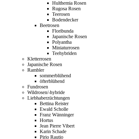
Hulthemia Rosen
Rugosa Rosen
Teerosen
Bodendecker
Beetrosen
Floribunda
Japanische Rosen
Polyantha
Miniaturrosen
Teehybriden
Kletterrosen
Japanische Rosen
Rambler
sommerblühend
öfterblühend
Fundrosen
Wildrosen/-hybride
Liebhaberzüchtungen
Bettina Reister
Ewald Scholle
Franz Wänninger
Hortus
Jean Pierre Vibert
Karin Schade
Pirjo Rautio