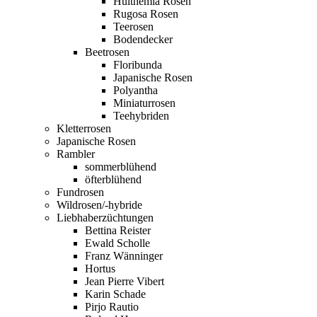
Hulthemia Rosen
Rugosa Rosen
Teerosen
Bodendecker
Beetrosen
Floribunda
Japanische Rosen
Polyantha
Miniaturrosen
Teehybriden
Kletterrosen
Japanische Rosen
Rambler
sommerblühend
öfterblühend
Fundrosen
Wildrosen/-hybride
Liebhaberzüchtungen
Bettina Reister
Ewald Scholle
Franz Wänninger
Hortus
Jean Pierre Vibert
Karin Schade
Pirjo Rautio