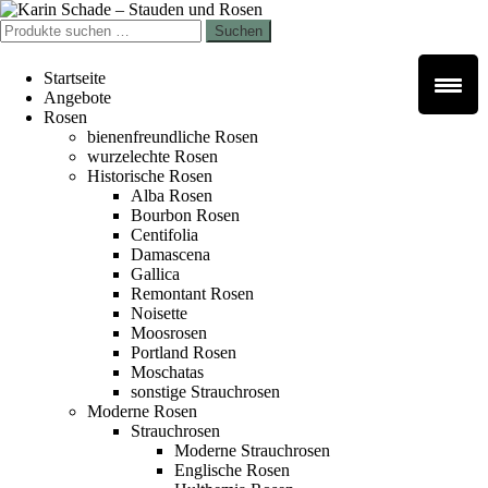
Zur
Zum
Navigation
Inhalt
Suchen
Suchen
springen
springen
nach:
Startseite
Angebote
Rosen
bienenfreundliche Rosen
wurzelechte Rosen
Historische Rosen
Alba Rosen
Bourbon Rosen
Centifolia
Damascena
Gallica
Remontant Rosen
Noisette
Moosrosen
Portland Rosen
Moschatas
sonstige Strauchrosen
Moderne Rosen
Strauchrosen
Moderne Strauchrosen
Englische Rosen