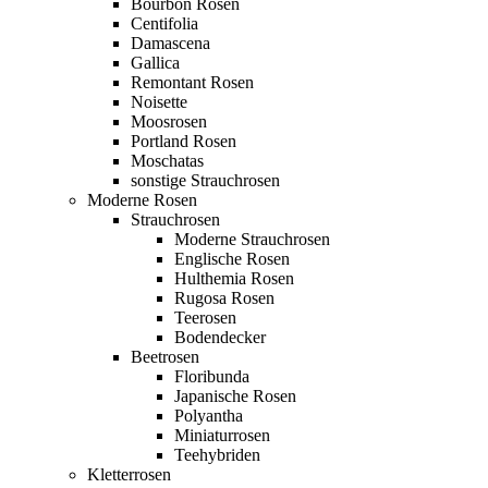
Bourbon Rosen
Centifolia
Damascena
Gallica
Remontant Rosen
Noisette
Moosrosen
Portland Rosen
Moschatas
sonstige Strauchrosen
Moderne Rosen
Strauchrosen
Moderne Strauchrosen
Englische Rosen
Hulthemia Rosen
Rugosa Rosen
Teerosen
Bodendecker
Beetrosen
Floribunda
Japanische Rosen
Polyantha
Miniaturrosen
Teehybriden
Kletterrosen