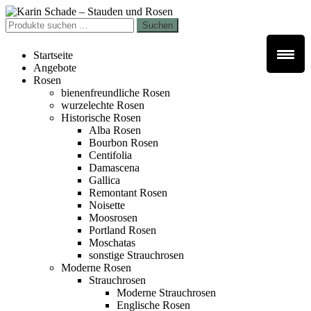
Zur
Zum
Navigation
Inhalt
Suchen
Suchen
springen
springen
nach:
Startseite
Angebote
Rosen
bienenfreundliche Rosen
wurzelechte Rosen
Historische Rosen
Alba Rosen
Bourbon Rosen
Centifolia
Damascena
Gallica
Remontant Rosen
Noisette
Moosrosen
Portland Rosen
Moschatas
sonstige Strauchrosen
Moderne Rosen
Strauchrosen
Moderne Strauchrosen
Englische Rosen