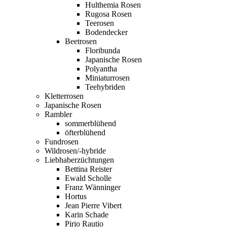
Hulthemia Rosen
Rugosa Rosen
Teerosen
Bodendecker
Beetrosen
Floribunda
Japanische Rosen
Polyantha
Miniaturrosen
Teehybriden
Kletterrosen
Japanische Rosen
Rambler
sommerblühend
öfterblühend
Fundrosen
Wildrosen/-hybride
Liebhaberzüchtungen
Bettina Reister
Ewald Scholle
Franz Wänninger
Hortus
Jean Pierre Vibert
Karin Schade
Pirjo Rautio