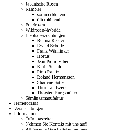
Japanische Rosen
Rambler
sommerblühend
öfterblühend
Fundrosen
Wildrosen/-hybride
Liebhaberzüchtungen
Bettina Reister
Ewald Scholle
Franz Wänninger
Hortus
Jean Pierre Vibert
Karin Schade
Pirjo Rautio
Roland Hermansson
Sharlene Sutter
Thor Landsverk
Thorsten Burgsmüller
Sämlingsmanufaktur
Hemerocallis
Veranstaltungen
Informationen
Öffnungszeiten
Nehmen Sie Kontakt mit uns auf!
Allgemeine Geschäftsbedingungen