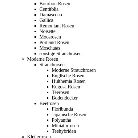
Bourbon Rosen
Centifolia
Damascena
Gallica
Remontant Rosen
Noisette
Moosrosen
Portland Rosen
Moschatas
sonstige Strauchrosen
Moderne Rosen
Strauchrosen
Moderne Strauchrosen
Englische Rosen
Hulthemia Rosen
Rugosa Rosen
Teerosen
Bodendecker
Beetrosen
Floribunda
Japanische Rosen
Polyantha
Miniaturrosen
Teehybriden
Kletterrosen