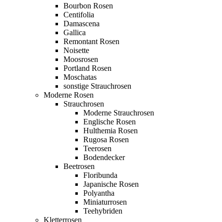
Bourbon Rosen
Centifolia
Damascena
Gallica
Remontant Rosen
Noisette
Moosrosen
Portland Rosen
Moschatas
sonstige Strauchrosen
Moderne Rosen
Strauchrosen
Moderne Strauchrosen
Englische Rosen
Hulthemia Rosen
Rugosa Rosen
Teerosen
Bodendecker
Beetrosen
Floribunda
Japanische Rosen
Polyantha
Miniaturrosen
Teehybriden
Kletterrosen