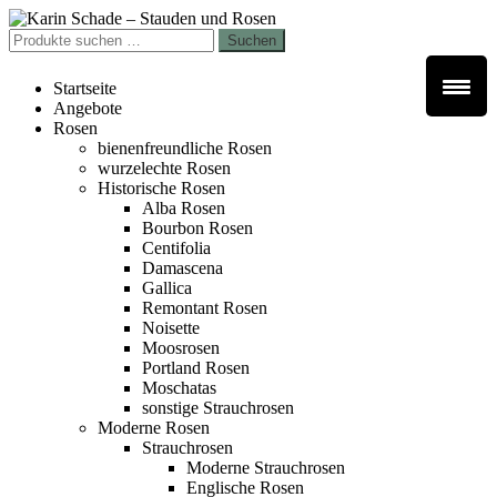
Zur
Zum
Navigation
Inhalt
Suchen
Suchen
springen
springen
nach:
Startseite
Angebote
Rosen
bienenfreundliche Rosen
wurzelechte Rosen
Historische Rosen
Alba Rosen
Bourbon Rosen
Centifolia
Damascena
Gallica
Remontant Rosen
Noisette
Moosrosen
Portland Rosen
Moschatas
sonstige Strauchrosen
Moderne Rosen
Strauchrosen
Moderne Strauchrosen
Englische Rosen