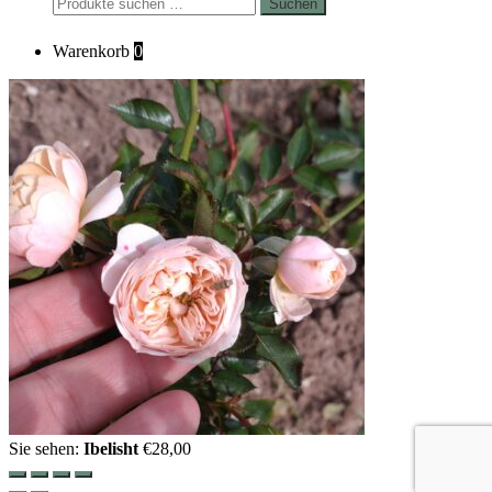
Suchen
Suchen
nach:
Warenkorb
0
Sie sehen:
Ibelisht
€
28,00
Scroll
Up