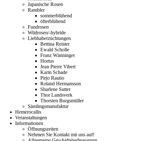
Japanische Rosen
Rambler
sommerblühend
öfterblühend
Fundrosen
Wildrosen/-hybride
Liebhaberzüchtungen
Bettina Reister
Ewald Scholle
Franz Wänninger
Hortus
Jean Pierre Vibert
Karin Schade
Pirjo Rautio
Roland Hermansson
Sharlene Sutter
Thor Landsverk
Thorsten Burgsmüller
Sämlingsmanufaktur
Hemerocallis
Veranstaltungen
Informationen
Öffnungszeiten
Nehmen Sie Kontakt mit uns auf!
Allgemeine Geschäftsbedingungen