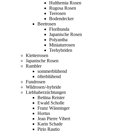
Hulthemia Rosen
Rugosa Rosen
Teerosen
Bodendecker
Beetrosen
Floribunda
Japanische Rosen
Polyantha
Miniaturrosen
Teehybriden
Kletterrosen
Japanische Rosen
Rambler
sommerblühend
öfterblühend
Fundrosen
Wildrosen/-hybride
Liebhaberzüchtungen
Bettina Reister
Ewald Scholle
Franz Wänninger
Hortus
Jean Pierre Vibert
Karin Schade
Pirjo Rautio