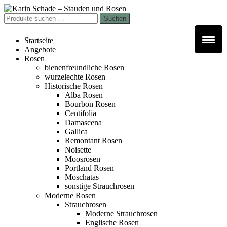
Zur
Zum
Navigation
Inhalt
Suchen
Suchen
springen
springen
nach:
Startseite
Angebote
Rosen
bienenfreundliche Rosen
wurzelechte Rosen
Historische Rosen
Alba Rosen
Bourbon Rosen
Centifolia
Damascena
Gallica
Remontant Rosen
Noisette
Moosrosen
Portland Rosen
Moschatas
sonstige Strauchrosen
Moderne Rosen
Strauchrosen
Moderne Strauchrosen
Englische Rosen