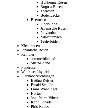
Hulthemia Rosen
Rugosa Rosen
Teerosen
Bodendecker
Beetrosen
Floribunda
Japanische Rosen
Polyantha
Miniaturrosen
Teehybriden
Kletterrosen
Japanische Rosen
Rambler
sommerblühend
öfterblühend
Fundrosen
Wildrosen/-hybride
Liebhaberzüchtungen
Bettina Reister
Ewald Scholle
Franz Wänninger
Hortus
Jean Pierre Vibert
Karin Schade
Pirjo Rautio