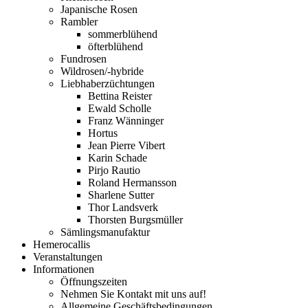
Japanische Rosen
Rambler
sommerblühend
öfterblühend
Fundrosen
Wildrosen/-hybride
Liebhaberzüchtungen
Bettina Reister
Ewald Scholle
Franz Wänninger
Hortus
Jean Pierre Vibert
Karin Schade
Pirjo Rautio
Roland Hermansson
Sharlene Sutter
Thor Landsverk
Thorsten Burgsmüller
Sämlingsmanufaktur
Hemerocallis
Veranstaltungen
Informationen
Öffnungszeiten
Nehmen Sie Kontakt mit uns auf!
Allgemeine Geschäftsbedingungen