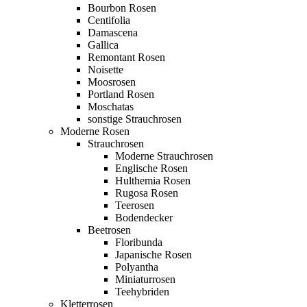
Bourbon Rosen
Centifolia
Damascena
Gallica
Remontant Rosen
Noisette
Moosrosen
Portland Rosen
Moschatas
sonstige Strauchrosen
Moderne Rosen
Strauchrosen
Moderne Strauchrosen
Englische Rosen
Hulthemia Rosen
Rugosa Rosen
Teerosen
Bodendecker
Beetrosen
Floribunda
Japanische Rosen
Polyantha
Miniaturrosen
Teehybriden
Kletterrosen