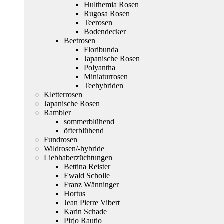
Hulthemia Rosen
Rugosa Rosen
Teerosen
Bodendecker
Beetrosen
Floribunda
Japanische Rosen
Polyantha
Miniaturrosen
Teehybriden
Kletterrosen
Japanische Rosen
Rambler
sommerblühend
öfterblühend
Fundrosen
Wildrosen/-hybride
Liebhaberzüchtungen
Bettina Reister
Ewald Scholle
Franz Wänninger
Hortus
Jean Pierre Vibert
Karin Schade
Pirjo Rautio