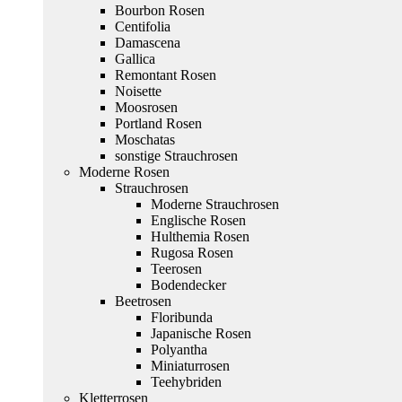
Bourbon Rosen
Centifolia
Damascena
Gallica
Remontant Rosen
Noisette
Moosrosen
Portland Rosen
Moschatas
sonstige Strauchrosen
Moderne Rosen
Strauchrosen
Moderne Strauchrosen
Englische Rosen
Hulthemia Rosen
Rugosa Rosen
Teerosen
Bodendecker
Beetrosen
Floribunda
Japanische Rosen
Polyantha
Miniaturrosen
Teehybriden
Kletterrosen