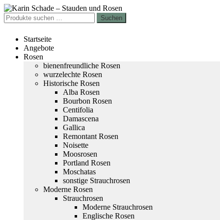
Zur
Zum
Navigation
Inhalt
Suchen
Suchen
springen
springen
nach:
Startseite
Angebote
Rosen
bienenfreundliche Rosen
wurzelechte Rosen
Historische Rosen
Alba Rosen
Bourbon Rosen
Centifolia
Damascena
Gallica
Remontant Rosen
Noisette
Moosrosen
Portland Rosen
Moschatas
sonstige Strauchrosen
Moderne Rosen
Strauchrosen
Moderne Strauchrosen
Englische Rosen