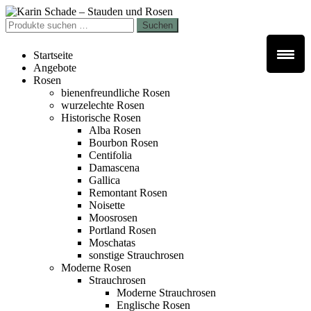
Zur
Zum
Navigation
Inhalt
Suchen
Suchen
springen
springen
nach:
Startseite
Angebote
Rosen
bienenfreundliche Rosen
wurzelechte Rosen
Historische Rosen
Alba Rosen
Bourbon Rosen
Centifolia
Damascena
Gallica
Remontant Rosen
Noisette
Moosrosen
Portland Rosen
Moschatas
sonstige Strauchrosen
Moderne Rosen
Strauchrosen
Moderne Strauchrosen
Englische Rosen