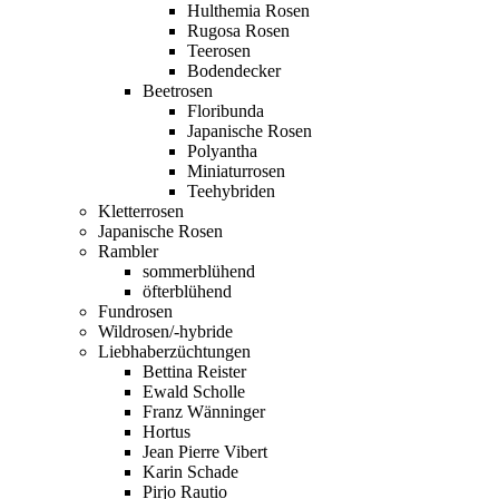
Hulthemia Rosen
Rugosa Rosen
Teerosen
Bodendecker
Beetrosen
Floribunda
Japanische Rosen
Polyantha
Miniaturrosen
Teehybriden
Kletterrosen
Japanische Rosen
Rambler
sommerblühend
öfterblühend
Fundrosen
Wildrosen/-hybride
Liebhaberzüchtungen
Bettina Reister
Ewald Scholle
Franz Wänninger
Hortus
Jean Pierre Vibert
Karin Schade
Pirjo Rautio