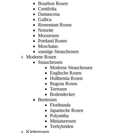
Bourbon Rosen
Centifolia
Damascena
Gallica
Remontant Rosen
Noisette
Moosrosen
Portland Rosen
Moschatas
sonstige Strauchrosen
Moderne Rosen
Strauchrosen
Moderne Strauchrosen
Englische Rosen
Hulthemia Rosen
Rugosa Rosen
Teerosen
Bodendecker
Beetrosen
Floribunda
Japanische Rosen
Polyantha
Miniaturrosen
Teehybriden
Kletterrosen