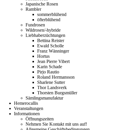
Japanische Rosen
Rambler
sommerblühend
öfterblühend
Fundrosen
Wildrosen/-hybride
Liebhaberzüchtungen
Bettina Reister
Ewald Scholle
Franz Wänninger
Hortus
Jean Pierre Vibert
Karin Schade
Pirjo Rautio
Roland Hermansson
Sharlene Sutter
Thor Landsverk
Thorsten Burgsmüller
Sämlingsmanufaktur
Hemerocallis
Veranstaltungen
Informationen
Öffnungszeiten
Nehmen Sie Kontakt mit uns auf!
Allgemeine Geschäftsbedingungen