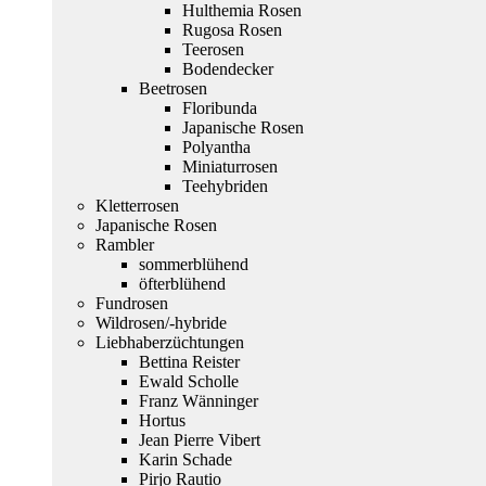
Hulthemia Rosen
Rugosa Rosen
Teerosen
Bodendecker
Beetrosen
Floribunda
Japanische Rosen
Polyantha
Miniaturrosen
Teehybriden
Kletterrosen
Japanische Rosen
Rambler
sommerblühend
öfterblühend
Fundrosen
Wildrosen/-hybride
Liebhaberzüchtungen
Bettina Reister
Ewald Scholle
Franz Wänninger
Hortus
Jean Pierre Vibert
Karin Schade
Pirjo Rautio