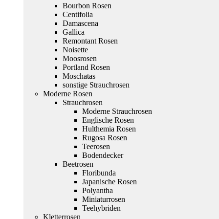
Bourbon Rosen
Centifolia
Damascena
Gallica
Remontant Rosen
Noisette
Moosrosen
Portland Rosen
Moschatas
sonstige Strauchrosen
Moderne Rosen
Strauchrosen
Moderne Strauchrosen
Englische Rosen
Hulthemia Rosen
Rugosa Rosen
Teerosen
Bodendecker
Beetrosen
Floribunda
Japanische Rosen
Polyantha
Miniaturrosen
Teehybriden
Kletterrosen