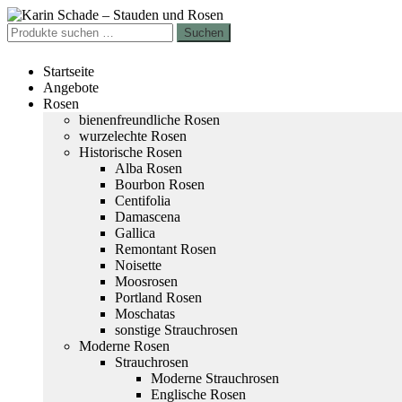
Zur
Zum
Navigation
Inhalt
Suchen
Suchen
springen
springen
nach:
Startseite
Angebote
Rosen
bienenfreundliche Rosen
wurzelechte Rosen
Historische Rosen
Alba Rosen
Bourbon Rosen
Centifolia
Damascena
Gallica
Remontant Rosen
Noisette
Moosrosen
Portland Rosen
Moschatas
sonstige Strauchrosen
Moderne Rosen
Strauchrosen
Moderne Strauchrosen
Englische Rosen