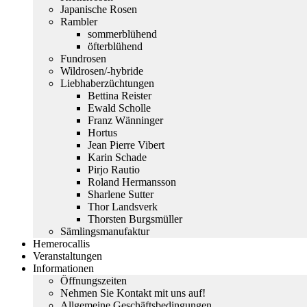
Japanische Rosen
Rambler
sommerblühend
öfterblühend
Fundrosen
Wildrosen/-hybride
Liebhaberzüchtungen
Bettina Reister
Ewald Scholle
Franz Wänninger
Hortus
Jean Pierre Vibert
Karin Schade
Pirjo Rautio
Roland Hermansson
Sharlene Sutter
Thor Landsverk
Thorsten Burgsmüller
Sämlingsmanufaktur
Hemerocallis
Veranstaltungen
Informationen
Öffnungszeiten
Nehmen Sie Kontakt mit uns auf!
Allgemeine Geschäftsbedingungen