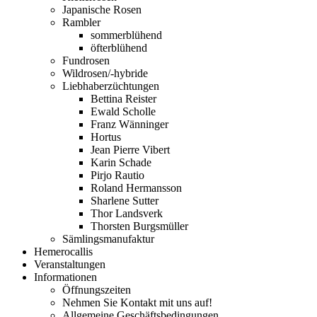
Japanische Rosen
Rambler
sommerblühend
öfterblühend
Fundrosen
Wildrosen/-hybride
Liebhaberzüchtungen
Bettina Reister
Ewald Scholle
Franz Wänninger
Hortus
Jean Pierre Vibert
Karin Schade
Pirjo Rautio
Roland Hermansson
Sharlene Sutter
Thor Landsverk
Thorsten Burgsmüller
Sämlingsmanufaktur
Hemerocallis
Veranstaltungen
Informationen
Öffnungszeiten
Nehmen Sie Kontakt mit uns auf!
Allgemeine Geschäftsbedingungen