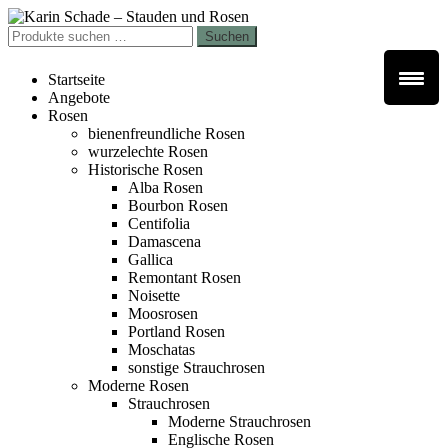
Zur
Zum
Navigation
Inhalt
Suchen
Suchen
springen
springen
nach:
Startseite
Angebote
Rosen
bienenfreundliche Rosen
wurzelechte Rosen
Historische Rosen
Alba Rosen
Bourbon Rosen
Centifolia
Damascena
Gallica
Remontant Rosen
Noisette
Moosrosen
Portland Rosen
Moschatas
sonstige Strauchrosen
Moderne Rosen
Strauchrosen
Moderne Strauchrosen
Englische Rosen