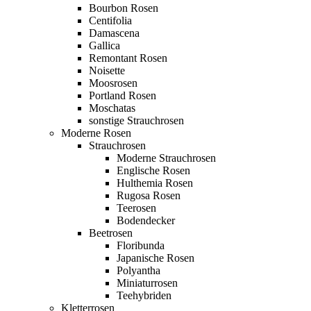
Bourbon Rosen
Centifolia
Damascena
Gallica
Remontant Rosen
Noisette
Moosrosen
Portland Rosen
Moschatas
sonstige Strauchrosen
Moderne Rosen
Strauchrosen
Moderne Strauchrosen
Englische Rosen
Hulthemia Rosen
Rugosa Rosen
Teerosen
Bodendecker
Beetrosen
Floribunda
Japanische Rosen
Polyantha
Miniaturrosen
Teehybriden
Kletterrosen