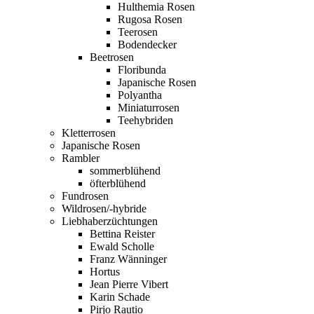
Hulthemia Rosen
Rugosa Rosen
Teerosen
Bodendecker
Beetrosen
Floribunda
Japanische Rosen
Polyantha
Miniaturrosen
Teehybriden
Kletterrosen
Japanische Rosen
Rambler
sommerblühend
öfterblühend
Fundrosen
Wildrosen/-hybride
Liebhaberzüchtungen
Bettina Reister
Ewald Scholle
Franz Wänninger
Hortus
Jean Pierre Vibert
Karin Schade
Pirjo Rautio