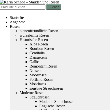
Zur
Zum
Navigation
Inhalt
Suchen
Suchen
springen
springen
nach:
Startseite
Angebote
Rosen
bienenfreundliche Rosen
wurzelechte Rosen
Historische Rosen
Alba Rosen
Bourbon Rosen
Centifolia
Damascena
Gallica
Remontant Rosen
Noisette
Moosrosen
Portland Rosen
Moschatas
sonstige Strauchrosen
Moderne Rosen
Strauchrosen
Moderne Strauchrosen
Englische Rosen