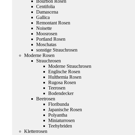
Bourbon Rosen
Centifolia
Damascena
Gallica
Remontant Rosen
Noisette
Moosrosen
Portland Rosen
Moschatas
sonstige Strauchrosen
Moderne Rosen
Strauchrosen
Moderne Strauchrosen
Englische Rosen
Hulthemia Rosen
Rugosa Rosen
Teerosen
Bodendecker
Beetrosen
Floribunda
Japanische Rosen
Polyantha
Miniaturrosen
Teehybriden
Kletterrosen