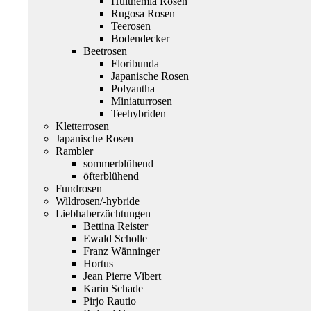
Hulthemia Rosen
Rugosa Rosen
Teerosen
Bodendecker
Beetrosen
Floribunda
Japanische Rosen
Polyantha
Miniaturrosen
Teehybriden
Kletterrosen
Japanische Rosen
Rambler
sommerblühend
öfterblühend
Fundrosen
Wildrosen/-hybride
Liebhaberzüchtungen
Bettina Reister
Ewald Scholle
Franz Wänninger
Hortus
Jean Pierre Vibert
Karin Schade
Pirjo Rautio