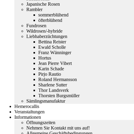
Japanische Rosen
Rambler
sommerblühend
öfterblühend
Fundrosen
Wildrosen/-hybride
Liebhaberzüchtungen
Bettina Reister
Ewald Scholle
Franz Wänninger
Hortus
Jean Pierre Vibert
Karin Schade
Pirjo Rautio
Roland Hermansson
Sharlene Sutter
Thor Landsverk
Thorsten Burgsmüller
Sämlingsmanufaktur
Hemerocallis
Veranstaltungen
Informationen
Öffnungszeiten
Nehmen Sie Kontakt mit uns auf!
Allgemeine Geschäftsbedingungen