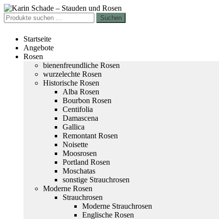
Zur
Zum
Navigation
Inhalt
Suchen
Suchen
springen
springen
nach:
Startseite
Angebote
Rosen
bienenfreundliche Rosen
wurzelechte Rosen
Historische Rosen
Alba Rosen
Bourbon Rosen
Centifolia
Damascena
Gallica
Remontant Rosen
Noisette
Moosrosen
Portland Rosen
Moschatas
sonstige Strauchrosen
Moderne Rosen
Strauchrosen
Moderne Strauchrosen
Englische Rosen