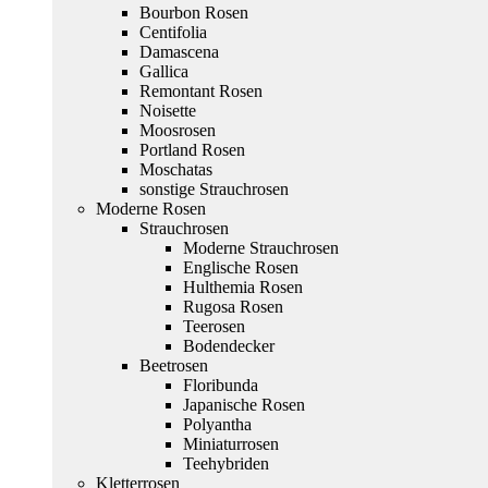
Bourbon Rosen
Centifolia
Damascena
Gallica
Remontant Rosen
Noisette
Moosrosen
Portland Rosen
Moschatas
sonstige Strauchrosen
Moderne Rosen
Strauchrosen
Moderne Strauchrosen
Englische Rosen
Hulthemia Rosen
Rugosa Rosen
Teerosen
Bodendecker
Beetrosen
Floribunda
Japanische Rosen
Polyantha
Miniaturrosen
Teehybriden
Kletterrosen