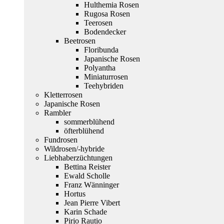
Hulthemia Rosen
Rugosa Rosen
Teerosen
Bodendecker
Beetrosen
Floribunda
Japanische Rosen
Polyantha
Miniaturrosen
Teehybriden
Kletterrosen
Japanische Rosen
Rambler
sommerblühend
öfterblühend
Fundrosen
Wildrosen/-hybride
Liebhaberzüchtungen
Bettina Reister
Ewald Scholle
Franz Wänninger
Hortus
Jean Pierre Vibert
Karin Schade
Pirjo Rautio