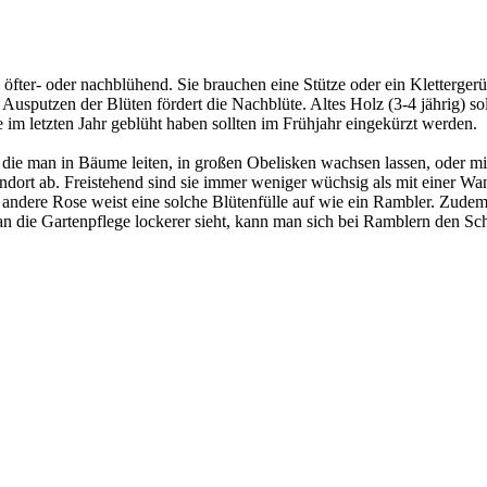
el öfter- oder nachblühend. Sie brauchen eine Stütze oder ein Kletterge
 Ausputzen der Blüten fördert die Nachblüte. Altes Holz (3-4 jährig) 
 im letzten Jahr geblüht haben sollten im Frühjahr eingekürzt werden.
, die man in Bäume leiten, in großen Obelisken wachsen lassen, oder 
ort ab. Freistehend sind sie immer weniger wüchsig als mit einer Wan
ndere Rose weist eine solche Blütenfülle auf wie ein Rambler. Zudem 
n die Gartenpflege lockerer sieht, kann man sich bei Ramblern den Schn