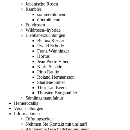
Japanische Rosen
Rambler
sommerblühend
öfterblühend
Fundrosen
Wildrosen/-hybride
Liebhaberzüchtungen
Bettina Reister
Ewald Scholle
Franz Wänninger
Hortus
Jean Pierre Vibert
Karin Schade
Pirjo Rautio
Roland Hermansson
Sharlene Sutter
Thor Landsverk
Thorsten Burgsmüller
Sämlingsmanufaktur
Hemerocallis
Veranstaltungen
Informationen
Öffnungszeiten
Nehmen Sie Kontakt mit uns auf!
Allgemeine Geschäftsbedingungen