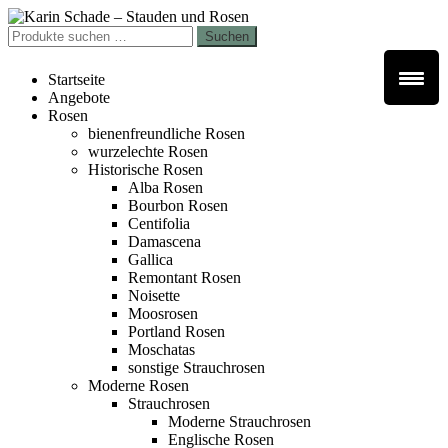
Zur
Zum
Navigation
Inhalt
Suchen
Suchen
springen
springen
nach:
Startseite
Angebote
Rosen
bienenfreundliche Rosen
wurzelechte Rosen
Historische Rosen
Alba Rosen
Bourbon Rosen
Centifolia
Damascena
Gallica
Remontant Rosen
Noisette
Moosrosen
Portland Rosen
Moschatas
sonstige Strauchrosen
Moderne Rosen
Strauchrosen
Moderne Strauchrosen
Englische Rosen