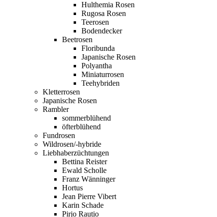
Hulthemia Rosen
Rugosa Rosen
Teerosen
Bodendecker
Beetrosen
Floribunda
Japanische Rosen
Polyantha
Miniaturrosen
Teehybriden
Kletterrosen
Japanische Rosen
Rambler
sommerblühend
öfterblühend
Fundrosen
Wildrosen/-hybride
Liebhaberzüchtungen
Bettina Reister
Ewald Scholle
Franz Wänninger
Hortus
Jean Pierre Vibert
Karin Schade
Pirjo Rautio