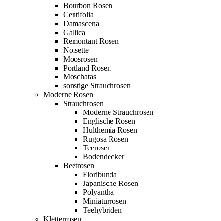
Bourbon Rosen
Centifolia
Damascena
Gallica
Remontant Rosen
Noisette
Moosrosen
Portland Rosen
Moschatas
sonstige Strauchrosen
Moderne Rosen
Strauchrosen
Moderne Strauchrosen
Englische Rosen
Hulthemia Rosen
Rugosa Rosen
Teerosen
Bodendecker
Beetrosen
Floribunda
Japanische Rosen
Polyantha
Miniaturrosen
Teehybriden
Kletterrosen