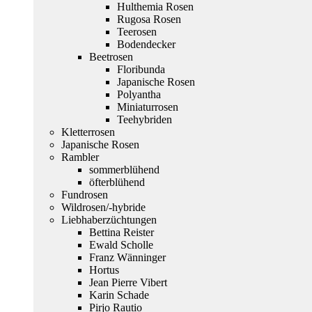
Hulthemia Rosen
Rugosa Rosen
Teerosen
Bodendecker
Beetrosen
Floribunda
Japanische Rosen
Polyantha
Miniaturrosen
Teehybriden
Kletterrosen
Japanische Rosen
Rambler
sommerblühend
öfterblühend
Fundrosen
Wildrosen/-hybride
Liebhaberzüchtungen
Bettina Reister
Ewald Scholle
Franz Wänninger
Hortus
Jean Pierre Vibert
Karin Schade
Pirjo Rautio