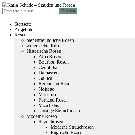
Zur
Zum
Navigation
Inhalt
Suchen
Suchen
springen
springen
nach:
Startseite
Angebote
Rosen
bienenfreundliche Rosen
wurzelechte Rosen
Historische Rosen
Alba Rosen
Bourbon Rosen
Centifolia
Damascena
Gallica
Remontant Rosen
Noisette
Moosrosen
Portland Rosen
Moschatas
sonstige Strauchrosen
Moderne Rosen
Strauchrosen
Moderne Strauchrosen
Englische Rosen