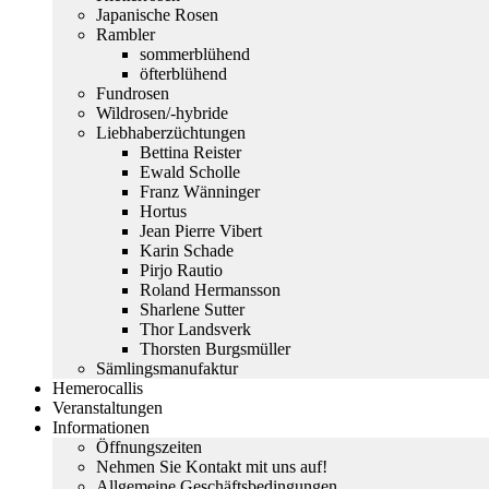
Japanische Rosen
Rambler
sommerblühend
öfterblühend
Fundrosen
Wildrosen/-hybride
Liebhaberzüchtungen
Bettina Reister
Ewald Scholle
Franz Wänninger
Hortus
Jean Pierre Vibert
Karin Schade
Pirjo Rautio
Roland Hermansson
Sharlene Sutter
Thor Landsverk
Thorsten Burgsmüller
Sämlingsmanufaktur
Hemerocallis
Veranstaltungen
Informationen
Öffnungszeiten
Nehmen Sie Kontakt mit uns auf!
Allgemeine Geschäftsbedingungen