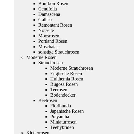
Bourbon Rosen
Centifolia
Damascena
Gallica
Remontant Rosen
Noisette
Moosrosen
Portland Rosen
Moschatas
sonstige Strauchrosen
Moderne Rosen
Strauchrosen
Moderne Strauchrosen
Englische Rosen
Hulthemia Rosen
Rugosa Rosen
Teerosen
Bodendecker
Beetrosen
Floribunda
Japanische Rosen
Polyantha
Miniaturrosen
Teehybriden
Kletterrosen