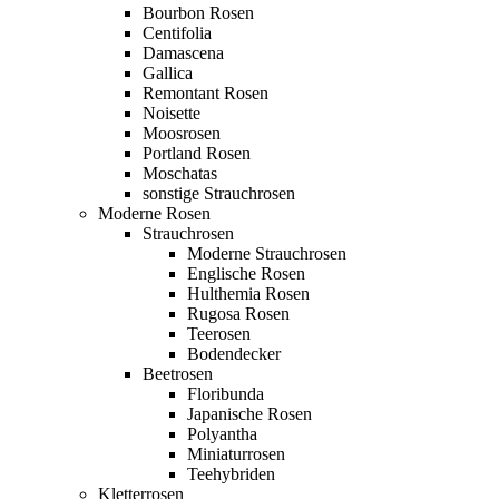
Bourbon Rosen
Centifolia
Damascena
Gallica
Remontant Rosen
Noisette
Moosrosen
Portland Rosen
Moschatas
sonstige Strauchrosen
Moderne Rosen
Strauchrosen
Moderne Strauchrosen
Englische Rosen
Hulthemia Rosen
Rugosa Rosen
Teerosen
Bodendecker
Beetrosen
Floribunda
Japanische Rosen
Polyantha
Miniaturrosen
Teehybriden
Kletterrosen