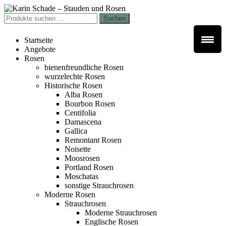
Zur
Zum
Navigation
Inhalt
Suchen
Suchen
springen
springen
nach:
Startseite
Angebote
Rosen
bienenfreundliche Rosen
wurzelechte Rosen
Historische Rosen
Alba Rosen
Bourbon Rosen
Centifolia
Damascena
Gallica
Remontant Rosen
Noisette
Moosrosen
Portland Rosen
Moschatas
sonstige Strauchrosen
Moderne Rosen
Strauchrosen
Moderne Strauchrosen
Englische Rosen