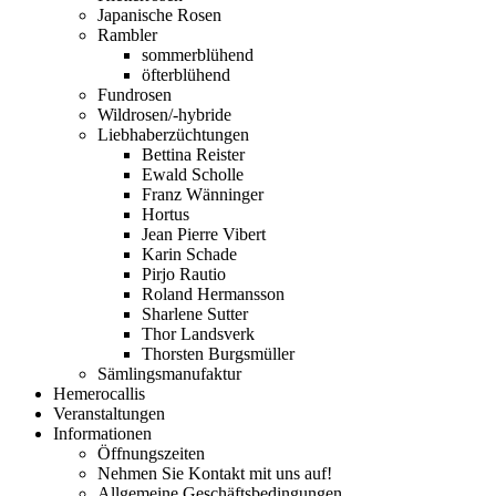
Japanische Rosen
Rambler
sommerblühend
öfterblühend
Fundrosen
Wildrosen/-hybride
Liebhaberzüchtungen
Bettina Reister
Ewald Scholle
Franz Wänninger
Hortus
Jean Pierre Vibert
Karin Schade
Pirjo Rautio
Roland Hermansson
Sharlene Sutter
Thor Landsverk
Thorsten Burgsmüller
Sämlingsmanufaktur
Hemerocallis
Veranstaltungen
Informationen
Öffnungszeiten
Nehmen Sie Kontakt mit uns auf!
Allgemeine Geschäftsbedingungen