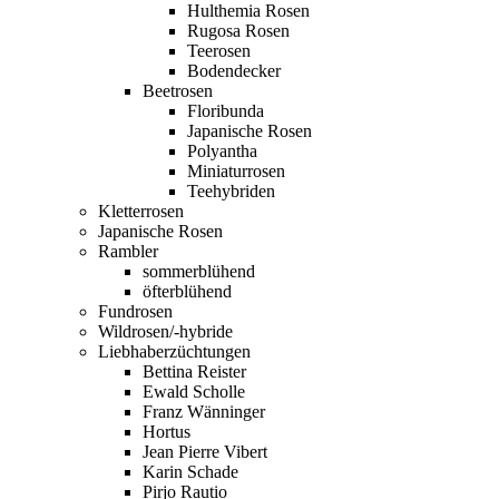
Hulthemia Rosen
Rugosa Rosen
Teerosen
Bodendecker
Beetrosen
Floribunda
Japanische Rosen
Polyantha
Miniaturrosen
Teehybriden
Kletterrosen
Japanische Rosen
Rambler
sommerblühend
öfterblühend
Fundrosen
Wildrosen/-hybride
Liebhaberzüchtungen
Bettina Reister
Ewald Scholle
Franz Wänninger
Hortus
Jean Pierre Vibert
Karin Schade
Pirjo Rautio