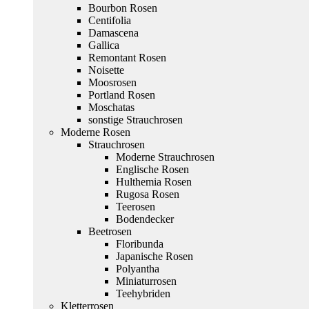
Bourbon Rosen
Centifolia
Damascena
Gallica
Remontant Rosen
Noisette
Moosrosen
Portland Rosen
Moschatas
sonstige Strauchrosen
Moderne Rosen
Strauchrosen
Moderne Strauchrosen
Englische Rosen
Hulthemia Rosen
Rugosa Rosen
Teerosen
Bodendecker
Beetrosen
Floribunda
Japanische Rosen
Polyantha
Miniaturrosen
Teehybriden
Kletterrosen