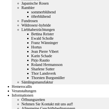
Japanische Rosen
Rambler
sommerblühend
öfterblühend
Fundrosen
Wildrosen/-hybride
Liebhaberzüchtungen
Bettina Reister
Ewald Scholle
Franz Wänninger
Hortus
Jean Pierre Vibert
Karin Schade
Pirjo Rautio
Roland Hermansson
Sharlene Sutter
Thor Landsverk
Thorsten Burgsmüller
Sämlingsmanufaktur
Hemerocallis
Veranstaltungen
Informationen
Öffnungszeiten
Nehmen Sie Kontakt mit uns auf!
Allgemeine Geschäftsbedingungen