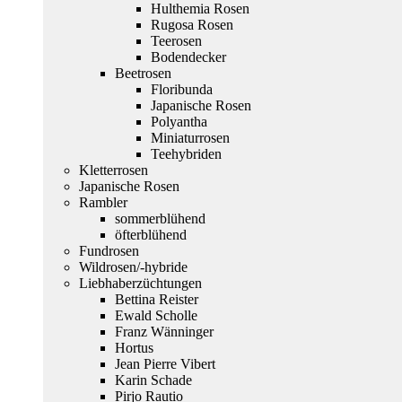
Hulthemia Rosen
Rugosa Rosen
Teerosen
Bodendecker
Beetrosen
Floribunda
Japanische Rosen
Polyantha
Miniaturrosen
Teehybriden
Kletterrosen
Japanische Rosen
Rambler
sommerblühend
öfterblühend
Fundrosen
Wildrosen/-hybride
Liebhaberzüchtungen
Bettina Reister
Ewald Scholle
Franz Wänninger
Hortus
Jean Pierre Vibert
Karin Schade
Pirjo Rautio