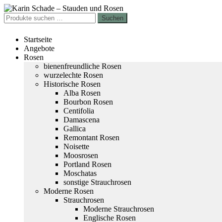
Zur
Zum
Navigation
Inhalt
Suchen
Suchen
springen
springen
nach:
Startseite
Angebote
Rosen
bienenfreundliche Rosen
wurzelechte Rosen
Historische Rosen
Alba Rosen
Bourbon Rosen
Centifolia
Damascena
Gallica
Remontant Rosen
Noisette
Moosrosen
Portland Rosen
Moschatas
sonstige Strauchrosen
Moderne Rosen
Strauchrosen
Moderne Strauchrosen
Englische Rosen