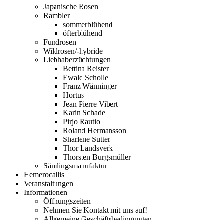
Japanische Rosen
Rambler
sommerblühend
öfterblühend
Fundrosen
Wildrosen/-hybride
Liebhaberzüchtungen
Bettina Reister
Ewald Scholle
Franz Wänninger
Hortus
Jean Pierre Vibert
Karin Schade
Pirjo Rautio
Roland Hermansson
Sharlene Sutter
Thor Landsverk
Thorsten Burgsmüller
Sämlingsmanufaktur
Hemerocallis
Veranstaltungen
Informationen
Öffnungszeiten
Nehmen Sie Kontakt mit uns auf!
Allgemeine Geschäftsbedingungen