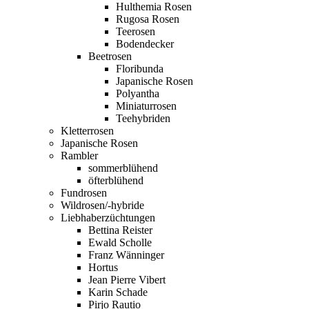
Hulthemia Rosen
Rugosa Rosen
Teerosen
Bodendecker
Beetrosen
Floribunda
Japanische Rosen
Polyantha
Miniaturrosen
Teehybriden
Kletterrosen
Japanische Rosen
Rambler
sommerblühend
öfterblühend
Fundrosen
Wildrosen/-hybride
Liebhaberzüchtungen
Bettina Reister
Ewald Scholle
Franz Wänninger
Hortus
Jean Pierre Vibert
Karin Schade
Pirjo Rautio