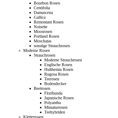
Bourbon Rosen
Centifolia
Damascena
Gallica
Remontant Rosen
Noisette
Moosrosen
Portland Rosen
Moschatas
sonstige Strauchrosen
Moderne Rosen
Strauchrosen
Moderne Strauchrosen
Englische Rosen
Hulthemia Rosen
Rugosa Rosen
Teerosen
Bodendecker
Beetrosen
Floribunda
Japanische Rosen
Polyantha
Miniaturrosen
Teehybriden
Kletterrosen