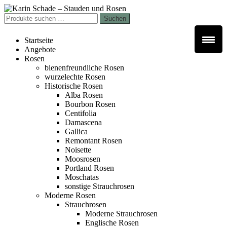
Zur
Zum
Navigation
Inhalt
Suchen
Suchen
springen
springen
nach:
Startseite
Angebote
Rosen
bienenfreundliche Rosen
wurzelechte Rosen
Historische Rosen
Alba Rosen
Bourbon Rosen
Centifolia
Damascena
Gallica
Remontant Rosen
Noisette
Moosrosen
Portland Rosen
Moschatas
sonstige Strauchrosen
Moderne Rosen
Strauchrosen
Moderne Strauchrosen
Englische Rosen