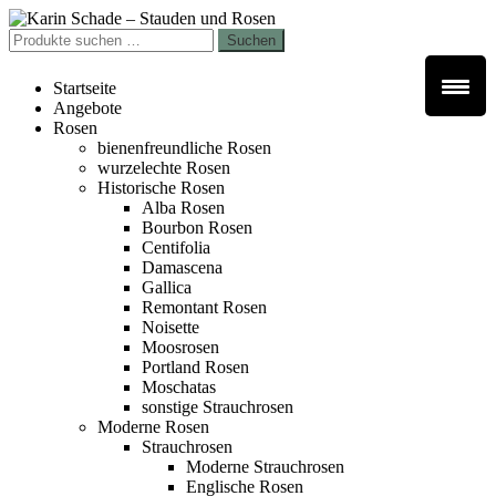
Zur
Zum
Navigation
Inhalt
Suchen
Suchen
springen
springen
nach:
Startseite
Angebote
Rosen
bienenfreundliche Rosen
wurzelechte Rosen
Historische Rosen
Alba Rosen
Bourbon Rosen
Centifolia
Damascena
Gallica
Remontant Rosen
Noisette
Moosrosen
Portland Rosen
Moschatas
sonstige Strauchrosen
Moderne Rosen
Strauchrosen
Moderne Strauchrosen
Englische Rosen