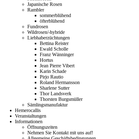
Japanische Rosen
Rambler
sommerblühend
öfterblühend
Fundrosen
Wildrosen/-hybride
Liebhaberzüchtungen
Bettina Reister
Ewald Scholle
Franz Wänninger
Hortus
Jean Pierre Vibert
Karin Schade
Pirjo Rautio
Roland Hermansson
Sharlene Sutter
Thor Landsverk
Thorsten Burgsmüller
Sämlingsmanufaktur
Hemerocallis
Veranstaltungen
Informationen
Öffnungszeiten
Nehmen Sie Kontakt mit uns auf!
Allgemeine Geschäftsbedingungen