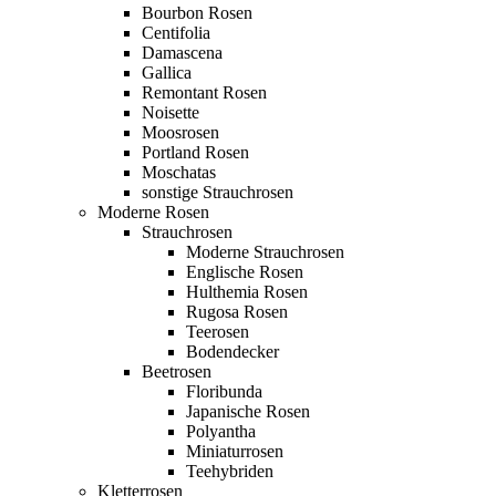
Bourbon Rosen
Centifolia
Damascena
Gallica
Remontant Rosen
Noisette
Moosrosen
Portland Rosen
Moschatas
sonstige Strauchrosen
Moderne Rosen
Strauchrosen
Moderne Strauchrosen
Englische Rosen
Hulthemia Rosen
Rugosa Rosen
Teerosen
Bodendecker
Beetrosen
Floribunda
Japanische Rosen
Polyantha
Miniaturrosen
Teehybriden
Kletterrosen