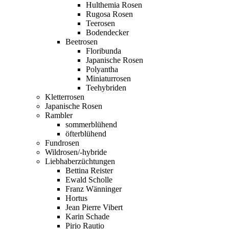
Hulthemia Rosen
Rugosa Rosen
Teerosen
Bodendecker
Beetrosen
Floribunda
Japanische Rosen
Polyantha
Miniaturrosen
Teehybriden
Kletterrosen
Japanische Rosen
Rambler
sommerblühend
öfterblühend
Fundrosen
Wildrosen/-hybride
Liebhaberzüchtungen
Bettina Reister
Ewald Scholle
Franz Wänninger
Hortus
Jean Pierre Vibert
Karin Schade
Pirjo Rautio