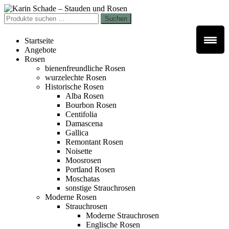
Zur
Zum
Navigation
Inhalt
Suchen
Suchen
springen
springen
nach:
Startseite
Angebote
Rosen
bienenfreundliche Rosen
wurzelechte Rosen
Historische Rosen
Alba Rosen
Bourbon Rosen
Centifolia
Damascena
Gallica
Remontant Rosen
Noisette
Moosrosen
Portland Rosen
Moschatas
sonstige Strauchrosen
Moderne Rosen
Strauchrosen
Moderne Strauchrosen
Englische Rosen