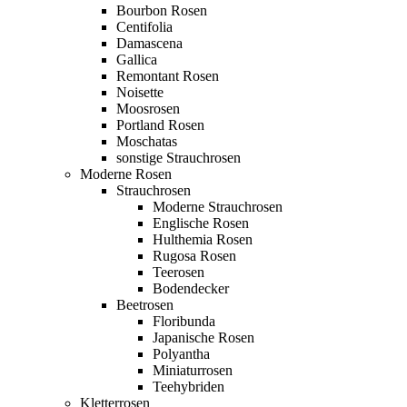
Bourbon Rosen
Centifolia
Damascena
Gallica
Remontant Rosen
Noisette
Moosrosen
Portland Rosen
Moschatas
sonstige Strauchrosen
Moderne Rosen
Strauchrosen
Moderne Strauchrosen
Englische Rosen
Hulthemia Rosen
Rugosa Rosen
Teerosen
Bodendecker
Beetrosen
Floribunda
Japanische Rosen
Polyantha
Miniaturrosen
Teehybriden
Kletterrosen