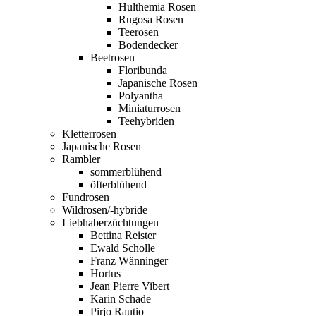
Hulthemia Rosen
Rugosa Rosen
Teerosen
Bodendecker
Beetrosen
Floribunda
Japanische Rosen
Polyantha
Miniaturrosen
Teehybriden
Kletterrosen
Japanische Rosen
Rambler
sommerblühend
öfterblühend
Fundrosen
Wildrosen/-hybride
Liebhaberzüchtungen
Bettina Reister
Ewald Scholle
Franz Wänninger
Hortus
Jean Pierre Vibert
Karin Schade
Pirjo Rautio