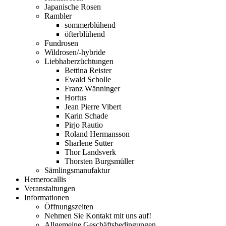
Japanische Rosen
Rambler
sommerblühend
öfterblühend
Fundrosen
Wildrosen/-hybride
Liebhaberzüchtungen
Bettina Reister
Ewald Scholle
Franz Wänninger
Hortus
Jean Pierre Vibert
Karin Schade
Pirjo Rautio
Roland Hermansson
Sharlene Sutter
Thor Landsverk
Thorsten Burgsmüller
Sämlingsmanufaktur
Hemerocallis
Veranstaltungen
Informationen
Öffnungszeiten
Nehmen Sie Kontakt mit uns auf!
Allgemeine Geschäftsbedingungen