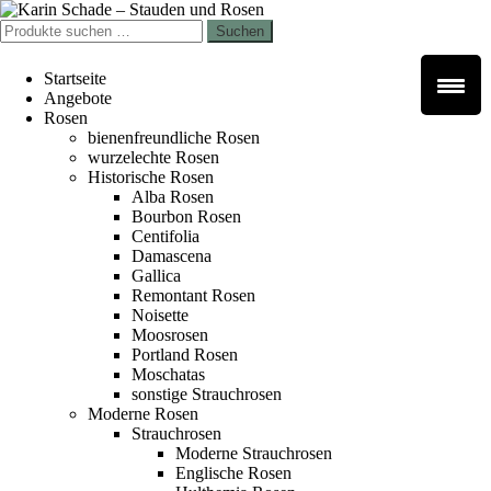
Zur
Zum
Navigation
Inhalt
Suchen
Suchen
springen
springen
nach:
Startseite
Angebote
Rosen
bienenfreundliche Rosen
wurzelechte Rosen
Historische Rosen
Alba Rosen
Bourbon Rosen
Centifolia
Damascena
Gallica
Remontant Rosen
Noisette
Moosrosen
Portland Rosen
Moschatas
sonstige Strauchrosen
Moderne Rosen
Strauchrosen
Moderne Strauchrosen
Englische Rosen