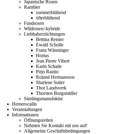
Japanische Rosen
Rambler
sommerblühend
öfterblühend
Fundrosen
Wildrosen/-hybride
Liebhaberzüchtungen
Bettina Reister
Ewald Scholle
Franz Wänninger
Hortus
Jean Pierre Vibert
Karin Schade
Pirjo Rautio
Roland Hermansson
Sharlene Sutter
Thor Landsverk
Thorsten Burgsmüller
Sämlingsmanufaktur
Hemerocallis
Veranstaltungen
Informationen
Öffnungszeiten
Nehmen Sie Kontakt mit uns auf!
Allgemeine Geschäftsbedingungen