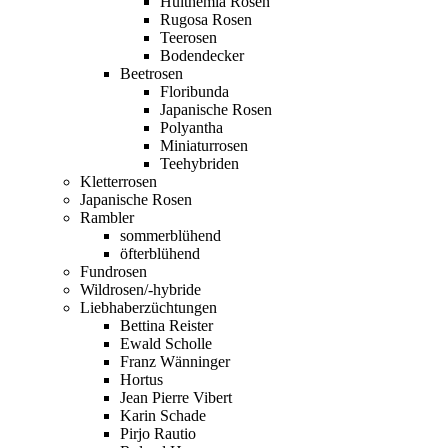
Hulthemia Rosen
Rugosa Rosen
Teerosen
Bodendecker
Beetrosen
Floribunda
Japanische Rosen
Polyantha
Miniaturrosen
Teehybriden
Kletterrosen
Japanische Rosen
Rambler
sommerblühend
öfterblühend
Fundrosen
Wildrosen/-hybride
Liebhaberzüchtungen
Bettina Reister
Ewald Scholle
Franz Wänninger
Hortus
Jean Pierre Vibert
Karin Schade
Pirjo Rautio