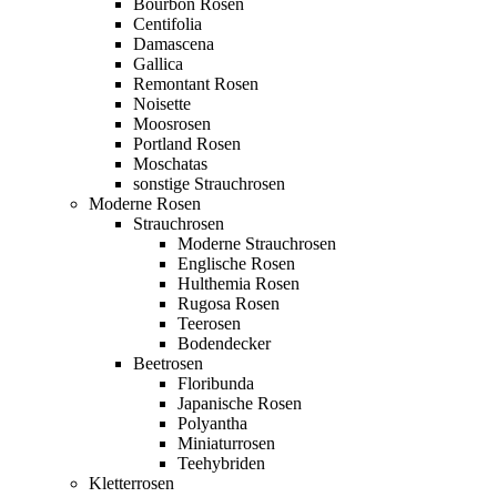
Bourbon Rosen
Centifolia
Damascena
Gallica
Remontant Rosen
Noisette
Moosrosen
Portland Rosen
Moschatas
sonstige Strauchrosen
Moderne Rosen
Strauchrosen
Moderne Strauchrosen
Englische Rosen
Hulthemia Rosen
Rugosa Rosen
Teerosen
Bodendecker
Beetrosen
Floribunda
Japanische Rosen
Polyantha
Miniaturrosen
Teehybriden
Kletterrosen