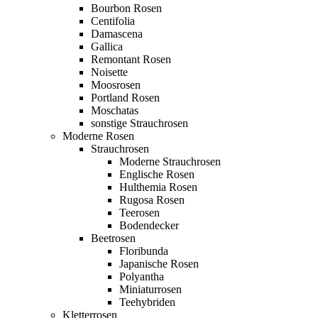
Bourbon Rosen
Centifolia
Damascena
Gallica
Remontant Rosen
Noisette
Moosrosen
Portland Rosen
Moschatas
sonstige Strauchrosen
Moderne Rosen
Strauchrosen
Moderne Strauchrosen
Englische Rosen
Hulthemia Rosen
Rugosa Rosen
Teerosen
Bodendecker
Beetrosen
Floribunda
Japanische Rosen
Polyantha
Miniaturrosen
Teehybriden
Kletterrosen