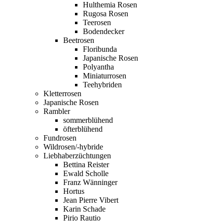
Hulthemia Rosen
Rugosa Rosen
Teerosen
Bodendecker
Beetrosen
Floribunda
Japanische Rosen
Polyantha
Miniaturrosen
Teehybriden
Kletterrosen
Japanische Rosen
Rambler
sommerblühend
öfterblühend
Fundrosen
Wildrosen/-hybride
Liebhaberzüchtungen
Bettina Reister
Ewald Scholle
Franz Wänninger
Hortus
Jean Pierre Vibert
Karin Schade
Pirjo Rautio