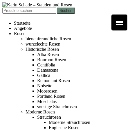
Zur
Zum
Navigation
Inhalt
Suchen
Suchen
springen
springen
nach:
Startseite
Angebote
Rosen
bienenfreundliche Rosen
wurzelechte Rosen
Historische Rosen
Alba Rosen
Bourbon Rosen
Centifolia
Damascena
Gallica
Remontant Rosen
Noisette
Moosrosen
Portland Rosen
Moschatas
sonstige Strauchrosen
Moderne Rosen
Strauchrosen
Moderne Strauchrosen
Englische Rosen