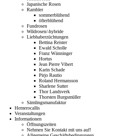
Japanische Rosen
Rambler
sommerblühend
öfterblühend
Fundrosen
Wildrosen/-hybride
Liebhaberzüchtungen
Bettina Reister
Ewald Scholle
Franz Wänninger
Hortus
Jean Pierre Vibert
Karin Schade
Pirjo Rautio
Roland Hermansson
Sharlene Sutter
Thor Landsverk
Thorsten Burgsmüller
Sämlingsmanufaktur
Hemerocallis
Veranstaltungen
Informationen
Öffnungszeiten
Nehmen Sie Kontakt mit uns auf!
Allgemeine Geschäftsbedingungen