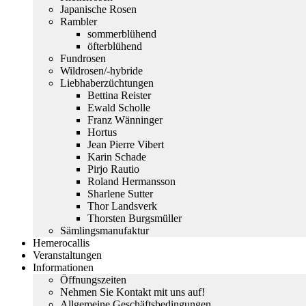
Japanische Rosen
Rambler
sommerblühend
öfterblühend
Fundrosen
Wildrosen/-hybride
Liebhaberzüchtungen
Bettina Reister
Ewald Scholle
Franz Wänninger
Hortus
Jean Pierre Vibert
Karin Schade
Pirjo Rautio
Roland Hermansson
Sharlene Sutter
Thor Landsverk
Thorsten Burgsmüller
Sämlingsmanufaktur
Hemerocallis
Veranstaltungen
Informationen
Öffnungszeiten
Nehmen Sie Kontakt mit uns auf!
Allgemeine Geschäftsbedingungen