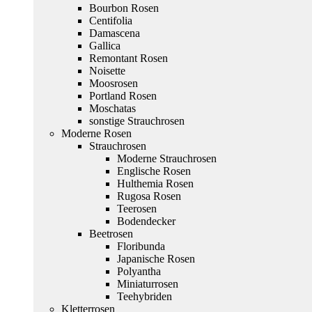
Bourbon Rosen
Centifolia
Damascena
Gallica
Remontant Rosen
Noisette
Moosrosen
Portland Rosen
Moschatas
sonstige Strauchrosen
Moderne Rosen
Strauchrosen
Moderne Strauchrosen
Englische Rosen
Hulthemia Rosen
Rugosa Rosen
Teerosen
Bodendecker
Beetrosen
Floribunda
Japanische Rosen
Polyantha
Miniaturrosen
Teehybriden
Kletterrosen