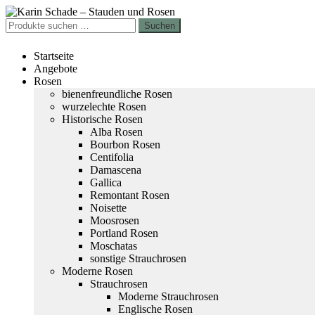
Zur
Zum
Navigation
Inhalt
Suchen
Suchen
springen
springen
nach:
Startseite
Angebote
Rosen
bienenfreundliche Rosen
wurzelechte Rosen
Historische Rosen
Alba Rosen
Bourbon Rosen
Centifolia
Damascena
Gallica
Remontant Rosen
Noisette
Moosrosen
Portland Rosen
Moschatas
sonstige Strauchrosen
Moderne Rosen
Strauchrosen
Moderne Strauchrosen
Englische Rosen