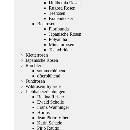
Hulthemia Rosen
Rugosa Rosen
Teerosen
Bodendecker
Beetrosen
Floribunda
Japanische Rosen
Polyantha
Miniaturrosen
Teehybriden
Kletterrosen
Japanische Rosen
Rambler
sommerblühend
öfterblühend
Fundrosen
Wildrosen/-hybride
Liebhaberzüchtungen
Bettina Reister
Ewald Scholle
Franz Wänninger
Hortus
Jean Pierre Vibert
Karin Schade
Pirjo Rautio