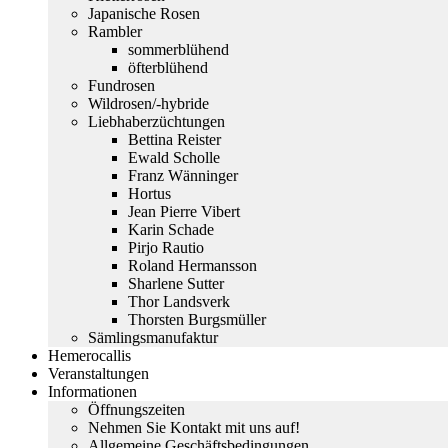
Japanische Rosen
Rambler
sommerblühend
öfterblühend
Fundrosen
Wildrosen/-hybride
Liebhaberzüchtungen
Bettina Reister
Ewald Scholle
Franz Wänninger
Hortus
Jean Pierre Vibert
Karin Schade
Pirjo Rautio
Roland Hermansson
Sharlene Sutter
Thor Landsverk
Thorsten Burgsmüller
Sämlingsmanufaktur
Hemerocallis
Veranstaltungen
Informationen
Öffnungszeiten
Nehmen Sie Kontakt mit uns auf!
Allgemeine Geschäftsbedingungen