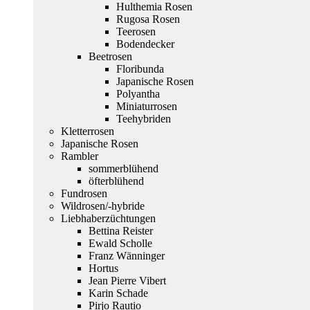
Hulthemia Rosen
Rugosa Rosen
Teerosen
Bodendecker
Beetrosen
Floribunda
Japanische Rosen
Polyantha
Miniaturrosen
Teehybriden
Kletterrosen
Japanische Rosen
Rambler
sommerblühend
öfterblühend
Fundrosen
Wildrosen/-hybride
Liebhaberzüchtungen
Bettina Reister
Ewald Scholle
Franz Wänninger
Hortus
Jean Pierre Vibert
Karin Schade
Pirjo Rautio