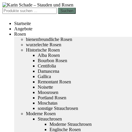
Zur
Zum
Navigation
Inhalt
Suchen
Suchen
springen
springen
nach:
Startseite
Angebote
Rosen
bienenfreundliche Rosen
wurzelechte Rosen
Historische Rosen
Alba Rosen
Bourbon Rosen
Centifolia
Damascena
Gallica
Remontant Rosen
Noisette
Moosrosen
Portland Rosen
Moschatas
sonstige Strauchrosen
Moderne Rosen
Strauchrosen
Moderne Strauchrosen
Englische Rosen