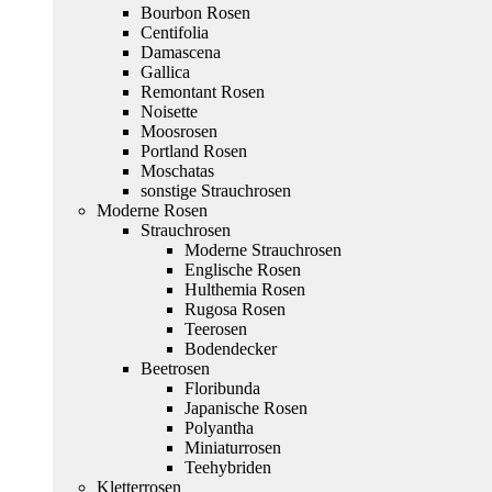
Bourbon Rosen
Centifolia
Damascena
Gallica
Remontant Rosen
Noisette
Moosrosen
Portland Rosen
Moschatas
sonstige Strauchrosen
Moderne Rosen
Strauchrosen
Moderne Strauchrosen
Englische Rosen
Hulthemia Rosen
Rugosa Rosen
Teerosen
Bodendecker
Beetrosen
Floribunda
Japanische Rosen
Polyantha
Miniaturrosen
Teehybriden
Kletterrosen