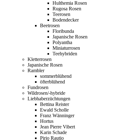
Hulthemia Rosen
Rugosa Rosen
Teerosen
Bodendecker
Beetrosen
Floribunda
Japanische Rosen
Polyantha
Miniaturrosen
Teehybriden
Kletterrosen
Japanische Rosen
Rambler
sommerblühend
öfterblühend
Fundrosen
Wildrosen/-hybride
Liebhaberzüchtungen
Bettina Reister
Ewald Scholle
Franz Wänninger
Hortus
Jean Pierre Vibert
Karin Schade
Pirjo Rautio