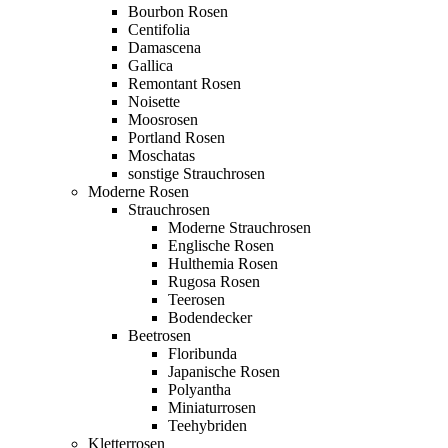
Bourbon Rosen
Centifolia
Damascena
Gallica
Remontant Rosen
Noisette
Moosrosen
Portland Rosen
Moschatas
sonstige Strauchrosen
Moderne Rosen
Strauchrosen
Moderne Strauchrosen
Englische Rosen
Hulthemia Rosen
Rugosa Rosen
Teerosen
Bodendecker
Beetrosen
Floribunda
Japanische Rosen
Polyantha
Miniaturrosen
Teehybriden
Kletterrosen