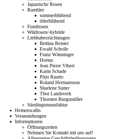
Japanische Rosen
Rambler
sommerblühend
öfterblühend
Fundrosen
Wildrosen/-hybride
Liebhaberzüchtungen
Bettina Reister
Ewald Scholle
Franz Wänninger
Hortus
Jean Pierre Vibert
Karin Schade
Pirjo Rautio
Roland Hermansson
Sharlene Sutter
Thor Landsverk
Thorsten Burgsmüller
Sämlingsmanufaktur
Hemerocallis
Veranstaltungen
Informationen
Öffnungszeiten
Nehmen Sie Kontakt mit uns auf!
Allgemeine Geschäftsbedingungen