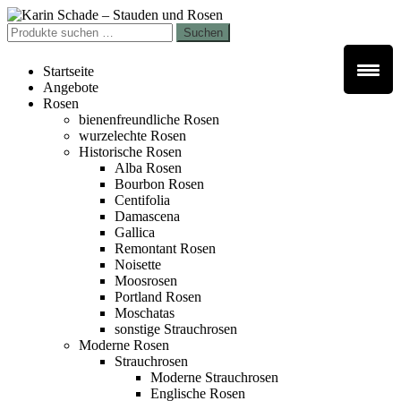
Zur
Zum
Navigation
Inhalt
Suchen
Suchen
springen
springen
nach:
Startseite
Angebote
Rosen
bienenfreundliche Rosen
wurzelechte Rosen
Historische Rosen
Alba Rosen
Bourbon Rosen
Centifolia
Damascena
Gallica
Remontant Rosen
Noisette
Moosrosen
Portland Rosen
Moschatas
sonstige Strauchrosen
Moderne Rosen
Strauchrosen
Moderne Strauchrosen
Englische Rosen