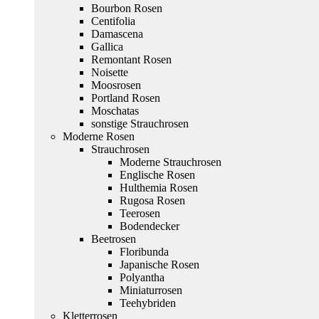
Bourbon Rosen
Centifolia
Damascena
Gallica
Remontant Rosen
Noisette
Moosrosen
Portland Rosen
Moschatas
sonstige Strauchrosen
Moderne Rosen
Strauchrosen
Moderne Strauchrosen
Englische Rosen
Hulthemia Rosen
Rugosa Rosen
Teerosen
Bodendecker
Beetrosen
Floribunda
Japanische Rosen
Polyantha
Miniaturrosen
Teehybriden
Kletterrosen