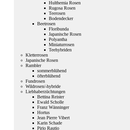
Hulthemia Rosen
Rugosa Rosen
Teerosen
Bodendecker
Beetrosen
Floribunda
Japanische Rosen
Polyantha
Miniaturrosen
Teehybriden
Kletterrosen
Japanische Rosen
Rambler
sommerblühend
öfterblühend
Fundrosen
Wildrosen/-hybride
Liebhaberzüchtungen
Bettina Reister
Ewald Scholle
Franz Wänninger
Hortus
Jean Pierre Vibert
Karin Schade
Pirjo Rautio