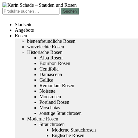
Zur
Zum
Navigation
Inhalt
Suchen
Suchen
springen
springen
nach:
Startseite
Angebote
Rosen
bienenfreundliche Rosen
wurzelechte Rosen
Historische Rosen
Alba Rosen
Bourbon Rosen
Centifolia
Damascena
Gallica
Remontant Rosen
Noisette
Moosrosen
Portland Rosen
Moschatas
sonstige Strauchrosen
Moderne Rosen
Strauchrosen
Moderne Strauchrosen
Englische Rosen