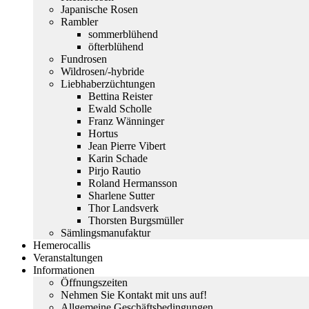
Japanische Rosen
Rambler
sommerblühend
öfterblühend
Fundrosen
Wildrosen/-hybride
Liebhaberzüchtungen
Bettina Reister
Ewald Scholle
Franz Wänninger
Hortus
Jean Pierre Vibert
Karin Schade
Pirjo Rautio
Roland Hermansson
Sharlene Sutter
Thor Landsverk
Thorsten Burgsmüller
Sämlingsmanufaktur
Hemerocallis
Veranstaltungen
Informationen
Öffnungszeiten
Nehmen Sie Kontakt mit uns auf!
Allgemeine Geschäftsbedingungen