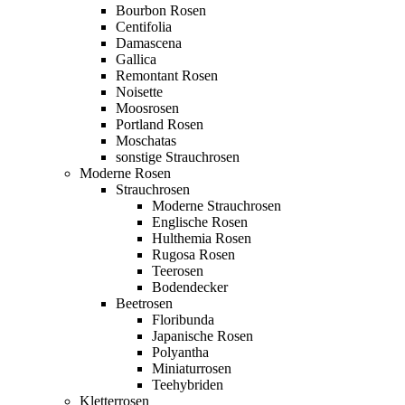
Bourbon Rosen
Centifolia
Damascena
Gallica
Remontant Rosen
Noisette
Moosrosen
Portland Rosen
Moschatas
sonstige Strauchrosen
Moderne Rosen
Strauchrosen
Moderne Strauchrosen
Englische Rosen
Hulthemia Rosen
Rugosa Rosen
Teerosen
Bodendecker
Beetrosen
Floribunda
Japanische Rosen
Polyantha
Miniaturrosen
Teehybriden
Kletterrosen