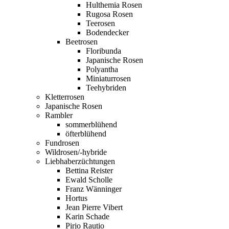
Hulthemia Rosen
Rugosa Rosen
Teerosen
Bodendecker
Beetrosen
Floribunda
Japanische Rosen
Polyantha
Miniaturrosen
Teehybriden
Kletterrosen
Japanische Rosen
Rambler
sommerblühend
öfterblühend
Fundrosen
Wildrosen/-hybride
Liebhaberzüchtungen
Bettina Reister
Ewald Scholle
Franz Wänninger
Hortus
Jean Pierre Vibert
Karin Schade
Pirjo Rautio