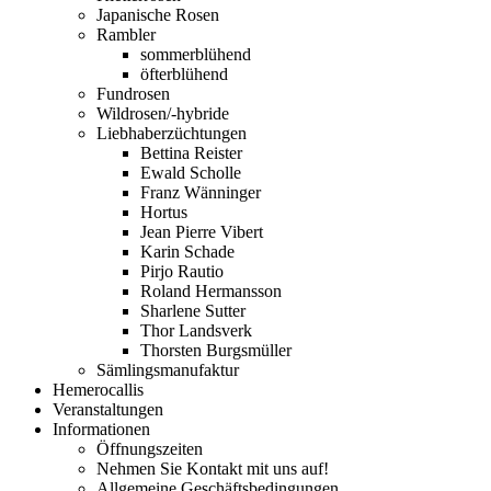
Japanische Rosen
Rambler
sommerblühend
öfterblühend
Fundrosen
Wildrosen/-hybride
Liebhaberzüchtungen
Bettina Reister
Ewald Scholle
Franz Wänninger
Hortus
Jean Pierre Vibert
Karin Schade
Pirjo Rautio
Roland Hermansson
Sharlene Sutter
Thor Landsverk
Thorsten Burgsmüller
Sämlingsmanufaktur
Hemerocallis
Veranstaltungen
Informationen
Öffnungszeiten
Nehmen Sie Kontakt mit uns auf!
Allgemeine Geschäftsbedingungen