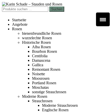
Zur
Zum
Navigation
Inhalt
Suchen
Suchen
springen
springen
nach:
Startseite
Angebote
Rosen
bienenfreundliche Rosen
wurzelechte Rosen
Historische Rosen
Alba Rosen
Bourbon Rosen
Centifolia
Damascena
Gallica
Remontant Rosen
Noisette
Moosrosen
Portland Rosen
Moschatas
sonstige Strauchrosen
Moderne Rosen
Strauchrosen
Moderne Strauchrosen
Englische Rosen