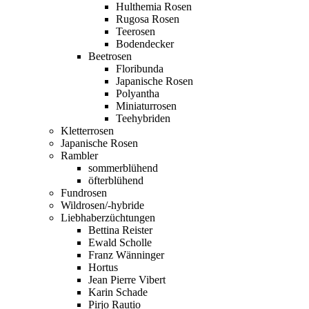
Hulthemia Rosen
Rugosa Rosen
Teerosen
Bodendecker
Beetrosen
Floribunda
Japanische Rosen
Polyantha
Miniaturrosen
Teehybriden
Kletterrosen
Japanische Rosen
Rambler
sommerblühend
öfterblühend
Fundrosen
Wildrosen/-hybride
Liebhaberzüchtungen
Bettina Reister
Ewald Scholle
Franz Wänninger
Hortus
Jean Pierre Vibert
Karin Schade
Pirjo Rautio