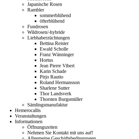
Japanische Rosen
Rambler
sommerblühend
öfterblühend
Fundrosen
Wildrosen/-hybride
Liebhaberzüchtungen
Bettina Reister
Ewald Scholle
Franz Wänninger
Hortus
Jean Pierre Vibert
Karin Schade
Pirjo Rautio
Roland Hermansson
Sharlene Sutter
Thor Landsverk
Thorsten Burgsmüller
Sämlingsmanufaktur
Hemerocallis
Veranstaltungen
Informationen
Öffnungszeiten
Nehmen Sie Kontakt mit uns auf!
Allgemeine Geschäftsbedingungen