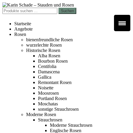
Zur
Zum
Navigation
Inhalt
Suchen
Suchen
springen
springen
nach:
Startseite
Angebote
Rosen
bienenfreundliche Rosen
wurzelechte Rosen
Historische Rosen
Alba Rosen
Bourbon Rosen
Centifolia
Damascena
Gallica
Remontant Rosen
Noisette
Moosrosen
Portland Rosen
Moschatas
sonstige Strauchrosen
Moderne Rosen
Strauchrosen
Moderne Strauchrosen
Englische Rosen