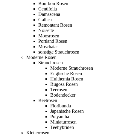
Bourbon Rosen
Centifolia
Damascena
Gallica
Remontant Rosen
Noisette
Moosrosen
Portland Rosen
Moschatas
sonstige Strauchrosen
Moderne Rosen
Strauchrosen
Moderne Strauchrosen
Englische Rosen
Hulthemia Rosen
Rugosa Rosen
Teerosen
Bodendecker
Beetrosen
Floribunda
Japanische Rosen
Polyantha
Miniaturrosen
Teehybriden
Kletterrosen