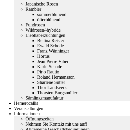
Japanische Rosen
Rambler
sommerblühend
öfterblühend
Fundrosen
Wildrosen/-hybride
Liebhaberzüchtungen
Bettina Reister
Ewald Scholle
Franz Wänninger
Hortus
Jean Pierre Vibert
Karin Schade
Pirjo Rautio
Roland Hermansson
Sharlene Sutter
Thor Landsverk
Thorsten Burgsmüller
Sämlingsmanufaktur
Hemerocallis
Veranstaltungen
Informationen
Öffnungszeiten
Nehmen Sie Kontakt mit uns auf!
Allgemeine Geschäftsbedingungen