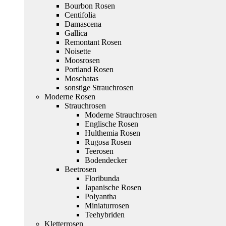
Bourbon Rosen
Centifolia
Damascena
Gallica
Remontant Rosen
Noisette
Moosrosen
Portland Rosen
Moschatas
sonstige Strauchrosen
Moderne Rosen
Strauchrosen
Moderne Strauchrosen
Englische Rosen
Hulthemia Rosen
Rugosa Rosen
Teerosen
Bodendecker
Beetrosen
Floribunda
Japanische Rosen
Polyantha
Miniaturrosen
Teehybriden
Kletterrosen