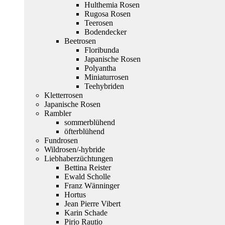
Hulthemia Rosen
Rugosa Rosen
Teerosen
Bodendecker
Beetrosen
Floribunda
Japanische Rosen
Polyantha
Miniaturrosen
Teehybriden
Kletterrosen
Japanische Rosen
Rambler
sommerblühend
öfterblühend
Fundrosen
Wildrosen/-hybride
Liebhaberzüchtungen
Bettina Reister
Ewald Scholle
Franz Wänninger
Hortus
Jean Pierre Vibert
Karin Schade
Pirjo Rautio