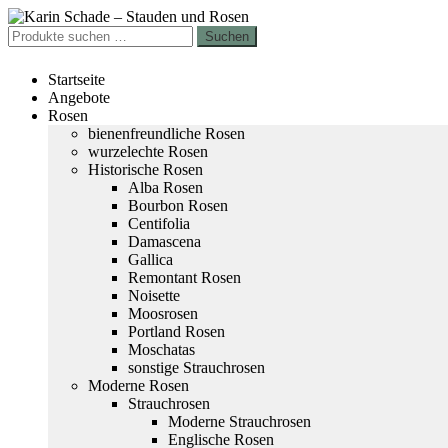
Zur
Zum
Navigation
Inhalt
Suchen
Suchen
springen
springen
nach:
Startseite
Angebote
Rosen
bienenfreundliche Rosen
wurzelechte Rosen
Historische Rosen
Alba Rosen
Bourbon Rosen
Centifolia
Damascena
Gallica
Remontant Rosen
Noisette
Moosrosen
Portland Rosen
Moschatas
sonstige Strauchrosen
Moderne Rosen
Strauchrosen
Moderne Strauchrosen
Englische Rosen