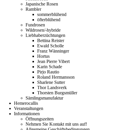
Japanische Rosen
Rambler
sommerblühend
öfterblühend
Fundrosen
Wildrosen/-hybride
Liebhaberzüchtungen
Bettina Reister
Ewald Scholle
Franz Wänninger
Hortus
Jean Pierre Vibert
Karin Schade
Pirjo Rautio
Roland Hermansson
Sharlene Sutter
Thor Landsverk
Thorsten Burgsmüller
Sämlingsmanufaktur
Hemerocallis
Veranstaltungen
Informationen
Öffnungszeiten
Nehmen Sie Kontakt mit uns auf!
Allgemeine Geschäftsbedingungen