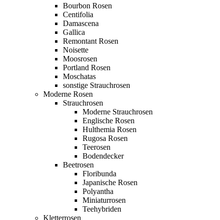
Bourbon Rosen
Centifolia
Damascena
Gallica
Remontant Rosen
Noisette
Moosrosen
Portland Rosen
Moschatas
sonstige Strauchrosen
Moderne Rosen
Strauchrosen
Moderne Strauchrosen
Englische Rosen
Hulthemia Rosen
Rugosa Rosen
Teerosen
Bodendecker
Beetrosen
Floribunda
Japanische Rosen
Polyantha
Miniaturrosen
Teehybriden
Kletterrosen