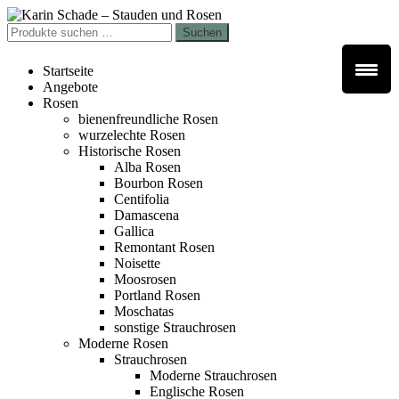
Zur
Zum
Navigation
Inhalt
Suchen
Suchen
springen
springen
nach:
Startseite
Angebote
Rosen
bienenfreundliche Rosen
wurzelechte Rosen
Historische Rosen
Alba Rosen
Bourbon Rosen
Centifolia
Damascena
Gallica
Remontant Rosen
Noisette
Moosrosen
Portland Rosen
Moschatas
sonstige Strauchrosen
Moderne Rosen
Strauchrosen
Moderne Strauchrosen
Englische Rosen