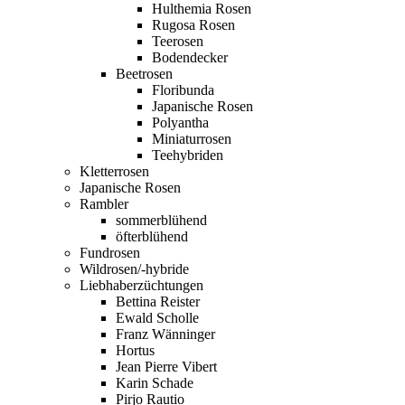
Hulthemia Rosen
Rugosa Rosen
Teerosen
Bodendecker
Beetrosen
Floribunda
Japanische Rosen
Polyantha
Miniaturrosen
Teehybriden
Kletterrosen
Japanische Rosen
Rambler
sommerblühend
öfterblühend
Fundrosen
Wildrosen/-hybride
Liebhaberzüchtungen
Bettina Reister
Ewald Scholle
Franz Wänninger
Hortus
Jean Pierre Vibert
Karin Schade
Pirjo Rautio