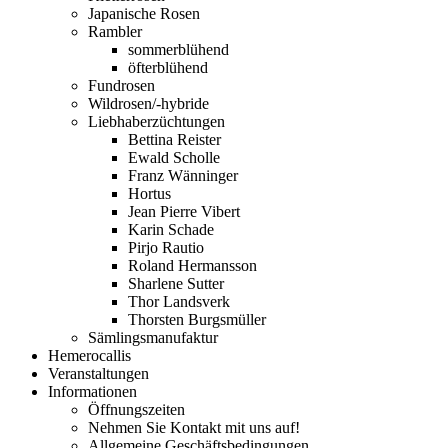
Japanische Rosen
Rambler
sommerblühend
öfterblühend
Fundrosen
Wildrosen/-hybride
Liebhaberzüchtungen
Bettina Reister
Ewald Scholle
Franz Wänninger
Hortus
Jean Pierre Vibert
Karin Schade
Pirjo Rautio
Roland Hermansson
Sharlene Sutter
Thor Landsverk
Thorsten Burgsmüller
Sämlingsmanufaktur
Hemerocallis
Veranstaltungen
Informationen
Öffnungszeiten
Nehmen Sie Kontakt mit uns auf!
Allgemeine Geschäftsbedingungen