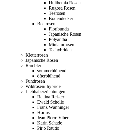
Hulthemia Rosen
Rugosa Rosen
Teerosen
Bodendecker
Beetrosen
Floribunda
Japanische Rosen
Polyantha
Miniaturrosen
Teehybriden
Kletterrosen
Japanische Rosen
Rambler
sommerblühend
öfterblühend
Fundrosen
Wildrosen/-hybride
Liebhaberzüchtungen
Bettina Reister
Ewald Scholle
Franz Wänninger
Hortus
Jean Pierre Vibert
Karin Schade
Pirjo Rautio