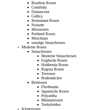
Bourbon Rosen
Centifolia
Damascena
Gallica
Remontant Rosen
Noisette
Moosrosen
Portland Rosen
Moschatas
sonstige Strauchrosen
Moderne Rosen
Strauchrosen
Moderne Strauchrosen
Englische Rosen
Hulthemia Rosen
Rugosa Rosen
Teerosen
Bodendecker
Beetrosen
Floribunda
Japanische Rosen
Polyantha
Miniaturrosen
Teehybriden
Kletterrosen