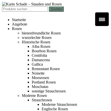
Zur
Zum
Navigation
Inhalt
Suchen
Suchen
springen
springen
nach:
Startseite
Angebote
Rosen
bienenfreundliche Rosen
wurzelechte Rosen
Historische Rosen
Alba Rosen
Bourbon Rosen
Centifolia
Damascena
Gallica
Remontant Rosen
Noisette
Moosrosen
Portland Rosen
Moschatas
sonstige Strauchrosen
Moderne Rosen
Strauchrosen
Moderne Strauchrosen
Englische Rosen