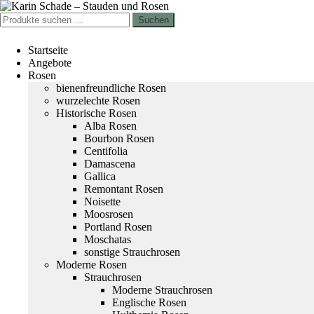
Zur
Zum
Navigation
Inhalt
Suchen
Suchen
springen
springen
nach:
Startseite
Angebote
Rosen
bienenfreundliche Rosen
wurzelechte Rosen
Historische Rosen
Alba Rosen
Bourbon Rosen
Centifolia
Damascena
Gallica
Remontant Rosen
Noisette
Moosrosen
Portland Rosen
Moschatas
sonstige Strauchrosen
Moderne Rosen
Strauchrosen
Moderne Strauchrosen
Englische Rosen