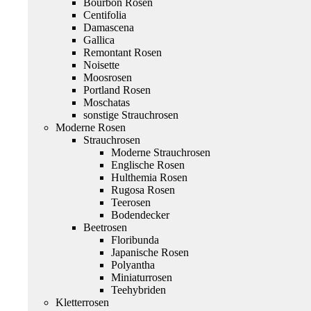
Bourbon Rosen
Centifolia
Damascena
Gallica
Remontant Rosen
Noisette
Moosrosen
Portland Rosen
Moschatas
sonstige Strauchrosen
Moderne Rosen
Strauchrosen
Moderne Strauchrosen
Englische Rosen
Hulthemia Rosen
Rugosa Rosen
Teerosen
Bodendecker
Beetrosen
Floribunda
Japanische Rosen
Polyantha
Miniaturrosen
Teehybriden
Kletterrosen