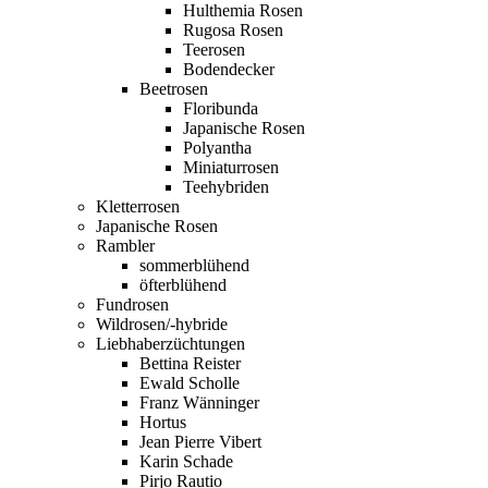
Hulthemia Rosen
Rugosa Rosen
Teerosen
Bodendecker
Beetrosen
Floribunda
Japanische Rosen
Polyantha
Miniaturrosen
Teehybriden
Kletterrosen
Japanische Rosen
Rambler
sommerblühend
öfterblühend
Fundrosen
Wildrosen/-hybride
Liebhaberzüchtungen
Bettina Reister
Ewald Scholle
Franz Wänninger
Hortus
Jean Pierre Vibert
Karin Schade
Pirjo Rautio