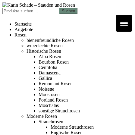
Zur
Zum
Navigation
Inhalt
Suchen
Suchen
springen
springen
nach:
Startseite
Angebote
Rosen
bienenfreundliche Rosen
wurzelechte Rosen
Historische Rosen
Alba Rosen
Bourbon Rosen
Centifolia
Damascena
Gallica
Remontant Rosen
Noisette
Moosrosen
Portland Rosen
Moschatas
sonstige Strauchrosen
Moderne Rosen
Strauchrosen
Moderne Strauchrosen
Englische Rosen