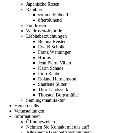
Japanische Rosen
Rambler
sommerblühend
öfterblühend
Fundrosen
Wildrosen/-hybride
Liebhaberzüchtungen
Bettina Reister
Ewald Scholle
Franz Wänninger
Hortus
Jean Pierre Vibert
Karin Schade
Pirjo Rautio
Roland Hermansson
Sharlene Sutter
Thor Landsverk
Thorsten Burgsmüller
Sämlingsmanufaktur
Hemerocallis
Veranstaltungen
Informationen
Öffnungszeiten
Nehmen Sie Kontakt mit uns auf!
Allgemeine Geschäftsbedingungen