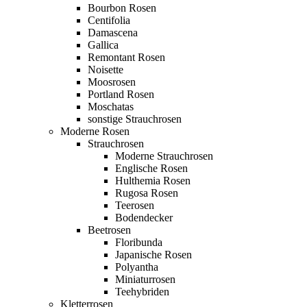
Bourbon Rosen
Centifolia
Damascena
Gallica
Remontant Rosen
Noisette
Moosrosen
Portland Rosen
Moschatas
sonstige Strauchrosen
Moderne Rosen
Strauchrosen
Moderne Strauchrosen
Englische Rosen
Hulthemia Rosen
Rugosa Rosen
Teerosen
Bodendecker
Beetrosen
Floribunda
Japanische Rosen
Polyantha
Miniaturrosen
Teehybriden
Kletterrosen