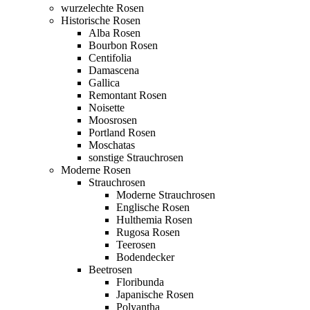
wurzelechte Rosen
Historische Rosen
Alba Rosen
Bourbon Rosen
Centifolia
Damascena
Gallica
Remontant Rosen
Noisette
Moosrosen
Portland Rosen
Moschatas
sonstige Strauchrosen
Moderne Rosen
Strauchrosen
Moderne Strauchrosen
Englische Rosen
Hulthemia Rosen
Rugosa Rosen
Teerosen
Bodendecker
Beetrosen
Floribunda
Japanische Rosen
Polyantha