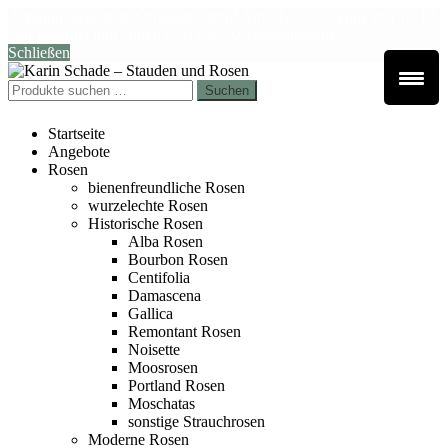
Achtung, geänderte Öffnungszeiten! Am 31.07.2026 nur von 10-13
Uhr geöffnet und vom 03.-07.08.2026 geschlossen!
Schließen
Zur
Zum
Navigation
Inhalt
Suchen
Suchen
springen
springen
nach:
Startseite
Angebote
Rosen
bienenfreundliche Rosen
wurzelechte Rosen
Historische Rosen
Alba Rosen
Bourbon Rosen
Centifolia
Damascena
Gallica
Remontant Rosen
Noisette
Moosrosen
Portland Rosen
Moschatas
sonstige Strauchrosen
Moderne Rosen