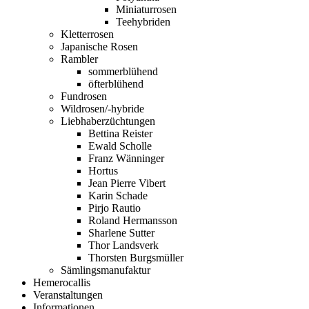
Miniaturrosen
Teehybriden
Kletterrosen
Japanische Rosen
Rambler
sommerblühend
öfterblühend
Fundrosen
Wildrosen/-hybride
Liebhaberzüchtungen
Bettina Reister
Ewald Scholle
Franz Wänninger
Hortus
Jean Pierre Vibert
Karin Schade
Pirjo Rautio
Roland Hermansson
Sharlene Sutter
Thor Landsverk
Thorsten Burgsmüller
Sämlingsmanufaktur
Hemerocallis
Veranstaltungen
Informationen