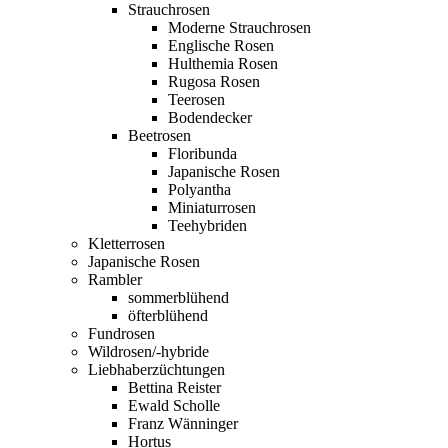
Strauchrosen
Moderne Strauchrosen
Englische Rosen
Hulthemia Rosen
Rugosa Rosen
Teerosen
Bodendecker
Beetrosen
Floribunda
Japanische Rosen
Polyantha
Miniaturrosen
Teehybriden
Kletterrosen
Japanische Rosen
Rambler
sommerblühend
öfterblühend
Fundrosen
Wildrosen/-hybride
Liebhaberzüchtungen
Bettina Reister
Ewald Scholle
Franz Wänninger
Hortus