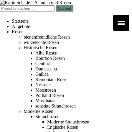
Zur
Zum
Navigation
Inhalt
Suchen
Suchen
springen
springen
nach:
Startseite
Angebote
Rosen
bienenfreundliche Rosen
wurzelechte Rosen
Historische Rosen
Alba Rosen
Bourbon Rosen
Centifolia
Damascena
Gallica
Remontant Rosen
Noisette
Moosrosen
Portland Rosen
Moschatas
sonstige Strauchrosen
Moderne Rosen
Strauchrosen
Moderne Strauchrosen
Englische Rosen