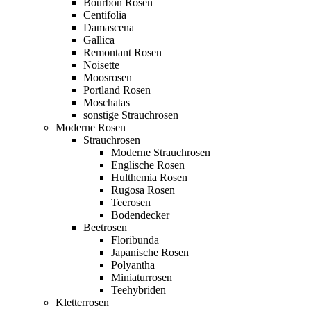
Bourbon Rosen
Centifolia
Damascena
Gallica
Remontant Rosen
Noisette
Moosrosen
Portland Rosen
Moschatas
sonstige Strauchrosen
Moderne Rosen
Strauchrosen
Moderne Strauchrosen
Englische Rosen
Hulthemia Rosen
Rugosa Rosen
Teerosen
Bodendecker
Beetrosen
Floribunda
Japanische Rosen
Polyantha
Miniaturrosen
Teehybriden
Kletterrosen