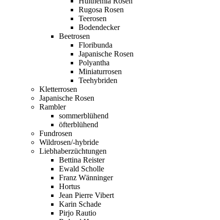
Hulthemia Rosen
Rugosa Rosen
Teerosen
Bodendecker
Beetrosen
Floribunda
Japanische Rosen
Polyantha
Miniaturrosen
Teehybriden
Kletterrosen
Japanische Rosen
Rambler
sommerblühend
öfterblühend
Fundrosen
Wildrosen/-hybride
Liebhaberzüchtungen
Bettina Reister
Ewald Scholle
Franz Wänninger
Hortus
Jean Pierre Vibert
Karin Schade
Pirjo Rautio