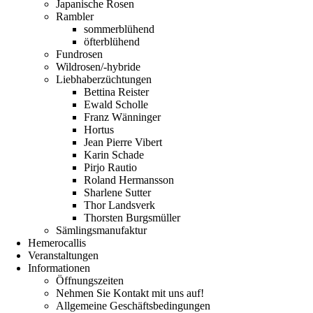
Japanische Rosen
Rambler
sommerblühend
öfterblühend
Fundrosen
Wildrosen/-hybride
Liebhaberzüchtungen
Bettina Reister
Ewald Scholle
Franz Wänninger
Hortus
Jean Pierre Vibert
Karin Schade
Pirjo Rautio
Roland Hermansson
Sharlene Sutter
Thor Landsverk
Thorsten Burgsmüller
Sämlingsmanufaktur
Hemerocallis
Veranstaltungen
Informationen
Öffnungszeiten
Nehmen Sie Kontakt mit uns auf!
Allgemeine Geschäftsbedingungen