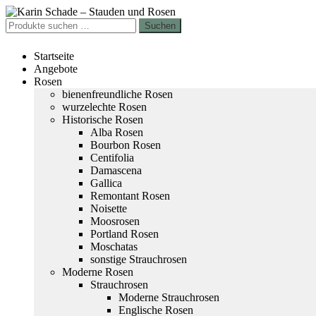
Zur
Zum
Navigation
Inhalt
Suchen
Suchen
springen
springen
nach:
Startseite
Angebote
Rosen
bienenfreundliche Rosen
wurzelechte Rosen
Historische Rosen
Alba Rosen
Bourbon Rosen
Centifolia
Damascena
Gallica
Remontant Rosen
Noisette
Moosrosen
Portland Rosen
Moschatas
sonstige Strauchrosen
Moderne Rosen
Strauchrosen
Moderne Strauchrosen
Englische Rosen