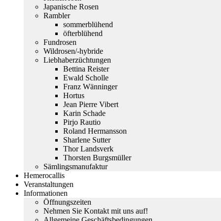
Japanische Rosen
Rambler
sommerblühend
öfterblühend
Fundrosen
Wildrosen/-hybride
Liebhaberzüchtungen
Bettina Reister
Ewald Scholle
Franz Wänninger
Hortus
Jean Pierre Vibert
Karin Schade
Pirjo Rautio
Roland Hermansson
Sharlene Sutter
Thor Landsverk
Thorsten Burgsmüller
Sämlingsmanufaktur
Hemerocallis
Veranstaltungen
Informationen
Öffnungszeiten
Nehmen Sie Kontakt mit uns auf!
Allgemeine Geschäftsbedingungen