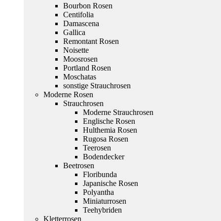
Bourbon Rosen
Centifolia
Damascena
Gallica
Remontant Rosen
Noisette
Moosrosen
Portland Rosen
Moschatas
sonstige Strauchrosen
Moderne Rosen
Strauchrosen
Moderne Strauchrosen
Englische Rosen
Hulthemia Rosen
Rugosa Rosen
Teerosen
Bodendecker
Beetrosen
Floribunda
Japanische Rosen
Polyantha
Miniaturrosen
Teehybriden
Kletterrosen