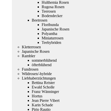
Hulthemia Rosen
Rugosa Rosen
Teerosen
Bodendecker
Beetrosen
Floribunda
Japanische Rosen
Polyantha
Miniaturrosen
Teehybriden
Kletterrosen
Japanische Rosen
Rambler
sommerblühend
öfterblühend
Fundrosen
Wildrosen/-hybride
Liebhaberzüchtungen
Bettina Reister
Ewald Scholle
Franz Wänninger
Hortus
Jean Pierre Vibert
Karin Schade
Pirjo Rautio