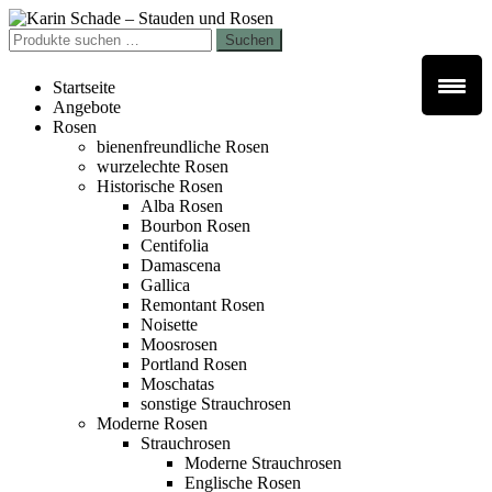
Zur
Zum
Navigation
Inhalt
Suchen
Suchen
springen
springen
nach:
Startseite
Angebote
Rosen
bienenfreundliche Rosen
wurzelechte Rosen
Historische Rosen
Alba Rosen
Bourbon Rosen
Centifolia
Damascena
Gallica
Remontant Rosen
Noisette
Moosrosen
Portland Rosen
Moschatas
sonstige Strauchrosen
Moderne Rosen
Strauchrosen
Moderne Strauchrosen
Englische Rosen