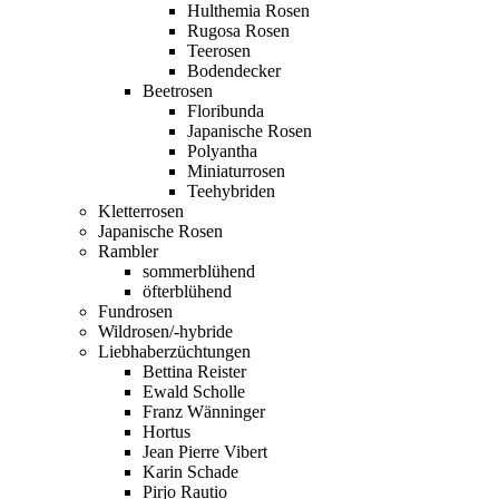
Hulthemia Rosen
Rugosa Rosen
Teerosen
Bodendecker
Beetrosen
Floribunda
Japanische Rosen
Polyantha
Miniaturrosen
Teehybriden
Kletterrosen
Japanische Rosen
Rambler
sommerblühend
öfterblühend
Fundrosen
Wildrosen/-hybride
Liebhaberzüchtungen
Bettina Reister
Ewald Scholle
Franz Wänninger
Hortus
Jean Pierre Vibert
Karin Schade
Pirjo Rautio