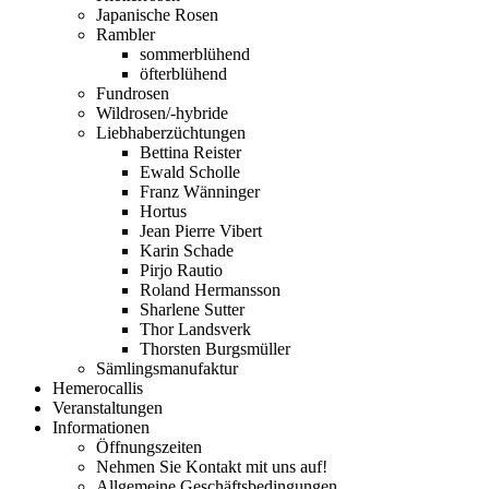
Japanische Rosen
Rambler
sommerblühend
öfterblühend
Fundrosen
Wildrosen/-hybride
Liebhaberzüchtungen
Bettina Reister
Ewald Scholle
Franz Wänninger
Hortus
Jean Pierre Vibert
Karin Schade
Pirjo Rautio
Roland Hermansson
Sharlene Sutter
Thor Landsverk
Thorsten Burgsmüller
Sämlingsmanufaktur
Hemerocallis
Veranstaltungen
Informationen
Öffnungszeiten
Nehmen Sie Kontakt mit uns auf!
Allgemeine Geschäftsbedingungen