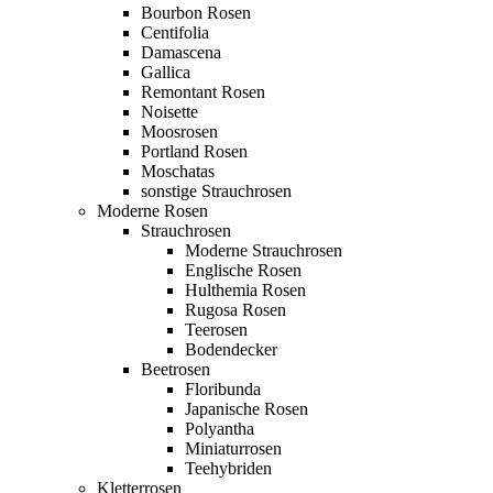
Bourbon Rosen
Centifolia
Damascena
Gallica
Remontant Rosen
Noisette
Moosrosen
Portland Rosen
Moschatas
sonstige Strauchrosen
Moderne Rosen
Strauchrosen
Moderne Strauchrosen
Englische Rosen
Hulthemia Rosen
Rugosa Rosen
Teerosen
Bodendecker
Beetrosen
Floribunda
Japanische Rosen
Polyantha
Miniaturrosen
Teehybriden
Kletterrosen