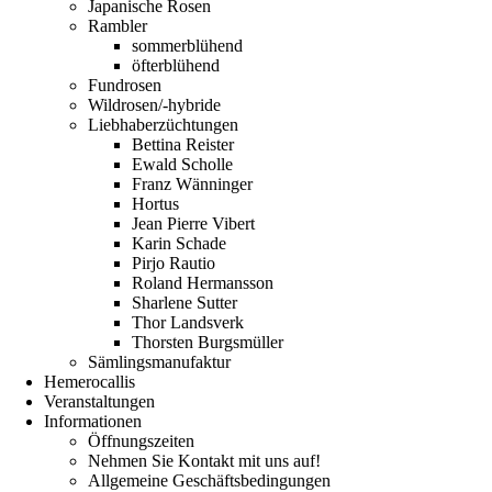
Japanische Rosen
Rambler
sommerblühend
öfterblühend
Fundrosen
Wildrosen/-hybride
Liebhaberzüchtungen
Bettina Reister
Ewald Scholle
Franz Wänninger
Hortus
Jean Pierre Vibert
Karin Schade
Pirjo Rautio
Roland Hermansson
Sharlene Sutter
Thor Landsverk
Thorsten Burgsmüller
Sämlingsmanufaktur
Hemerocallis
Veranstaltungen
Informationen
Öffnungszeiten
Nehmen Sie Kontakt mit uns auf!
Allgemeine Geschäftsbedingungen