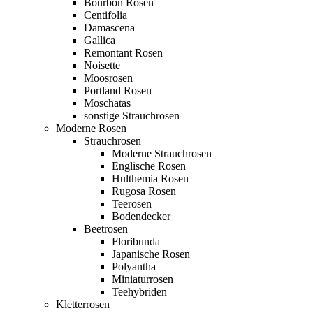
Bourbon Rosen
Centifolia
Damascena
Gallica
Remontant Rosen
Noisette
Moosrosen
Portland Rosen
Moschatas
sonstige Strauchrosen
Moderne Rosen
Strauchrosen
Moderne Strauchrosen
Englische Rosen
Hulthemia Rosen
Rugosa Rosen
Teerosen
Bodendecker
Beetrosen
Floribunda
Japanische Rosen
Polyantha
Miniaturrosen
Teehybriden
Kletterrosen