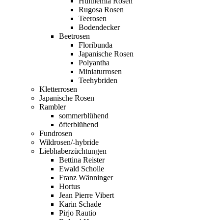
Hulthemia Rosen
Rugosa Rosen
Teerosen
Bodendecker
Beetrosen
Floribunda
Japanische Rosen
Polyantha
Miniaturrosen
Teehybriden
Kletterrosen
Japanische Rosen
Rambler
sommerblühend
öfterblühend
Fundrosen
Wildrosen/-hybride
Liebhaberzüchtungen
Bettina Reister
Ewald Scholle
Franz Wänninger
Hortus
Jean Pierre Vibert
Karin Schade
Pirjo Rautio