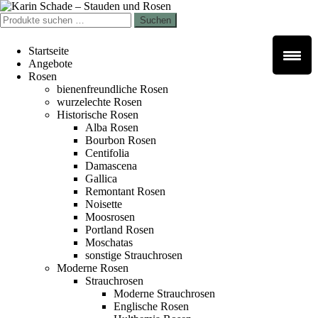
Zur
Zum
Navigation
Inhalt
Suchen
Suchen
springen
springen
nach:
Startseite
Angebote
Rosen
bienenfreundliche Rosen
wurzelechte Rosen
Historische Rosen
Alba Rosen
Bourbon Rosen
Centifolia
Damascena
Gallica
Remontant Rosen
Noisette
Moosrosen
Portland Rosen
Moschatas
sonstige Strauchrosen
Moderne Rosen
Strauchrosen
Moderne Strauchrosen
Englische Rosen