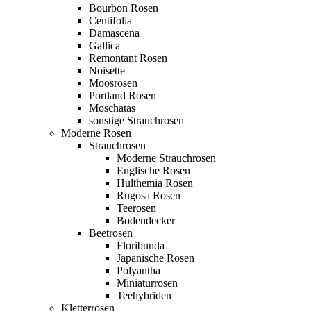
Bourbon Rosen
Centifolia
Damascena
Gallica
Remontant Rosen
Noisette
Moosrosen
Portland Rosen
Moschatas
sonstige Strauchrosen
Moderne Rosen
Strauchrosen
Moderne Strauchrosen
Englische Rosen
Hulthemia Rosen
Rugosa Rosen
Teerosen
Bodendecker
Beetrosen
Floribunda
Japanische Rosen
Polyantha
Miniaturrosen
Teehybriden
Kletterrosen