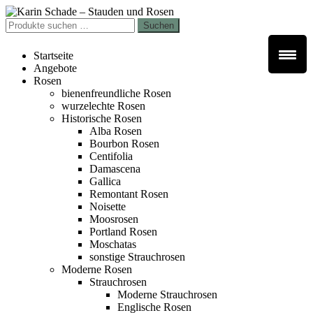
Zur
Zum
Navigation
Inhalt
Suchen
Suchen
springen
springen
nach:
Startseite
Angebote
Rosen
bienenfreundliche Rosen
wurzelechte Rosen
Historische Rosen
Alba Rosen
Bourbon Rosen
Centifolia
Damascena
Gallica
Remontant Rosen
Noisette
Moosrosen
Portland Rosen
Moschatas
sonstige Strauchrosen
Moderne Rosen
Strauchrosen
Moderne Strauchrosen
Englische Rosen