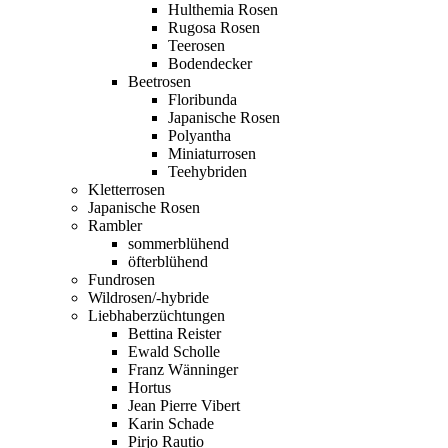
Hulthemia Rosen
Rugosa Rosen
Teerosen
Bodendecker
Beetrosen
Floribunda
Japanische Rosen
Polyantha
Miniaturrosen
Teehybriden
Kletterrosen
Japanische Rosen
Rambler
sommerblühend
öfterblühend
Fundrosen
Wildrosen/-hybride
Liebhaberzüchtungen
Bettina Reister
Ewald Scholle
Franz Wänninger
Hortus
Jean Pierre Vibert
Karin Schade
Pirjo Rautio