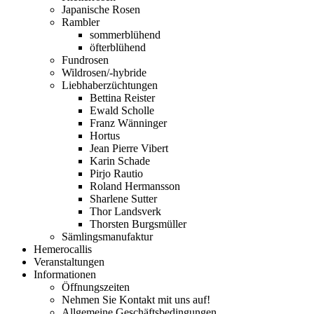
Japanische Rosen
Rambler
sommerblühend
öfterblühend
Fundrosen
Wildrosen/-hybride
Liebhaberzüchtungen
Bettina Reister
Ewald Scholle
Franz Wänninger
Hortus
Jean Pierre Vibert
Karin Schade
Pirjo Rautio
Roland Hermansson
Sharlene Sutter
Thor Landsverk
Thorsten Burgsmüller
Sämlingsmanufaktur
Hemerocallis
Veranstaltungen
Informationen
Öffnungszeiten
Nehmen Sie Kontakt mit uns auf!
Allgemeine Geschäftsbedingungen