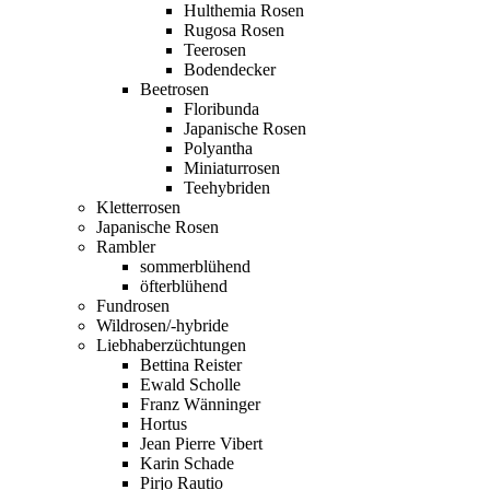
Hulthemia Rosen
Rugosa Rosen
Teerosen
Bodendecker
Beetrosen
Floribunda
Japanische Rosen
Polyantha
Miniaturrosen
Teehybriden
Kletterrosen
Japanische Rosen
Rambler
sommerblühend
öfterblühend
Fundrosen
Wildrosen/-hybride
Liebhaberzüchtungen
Bettina Reister
Ewald Scholle
Franz Wänninger
Hortus
Jean Pierre Vibert
Karin Schade
Pirjo Rautio