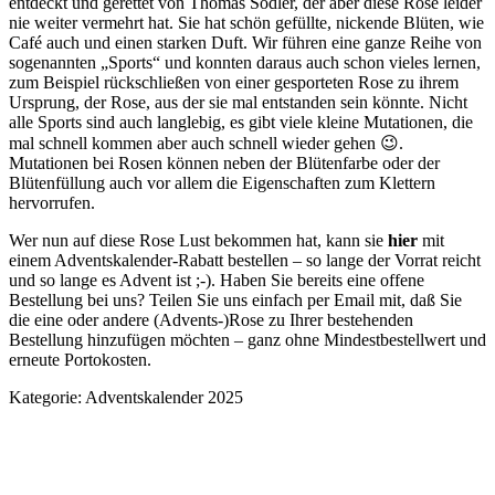
entdeckt und gerettet von Thomas Södler, der aber diese Rose leider
nie weiter vermehrt hat. Sie hat schön gefüllte, nickende Blüten, wie
Café auch und einen starken Duft. Wir führen eine ganze Reihe von
sogenannten „Sports“ und konnten daraus auch schon vieles lernen,
zum Beispiel rückschließen von einer gesporteten Rose zu ihrem
Ursprung, der Rose, aus der sie mal entstanden sein könnte. Nicht
alle Sports sind auch langlebig, es gibt viele kleine Mutationen, die
mal schnell kommen aber auch schnell wieder gehen 😉.
Mutationen bei Rosen können neben der Blütenfarbe oder der
Blütenfüllung auch vor allem die Eigenschaften zum Klettern
hervorrufen.
Wer nun auf diese Rose Lust bekommen hat, kann sie
hier
mit
einem Adventskalender-Rabatt bestellen – so lange der Vorrat reicht
und so lange es Advent ist ;-). Haben Sie bereits eine offene
Bestellung bei uns? Teilen Sie uns einfach per Email mit, daß Sie
die eine oder andere (Advents-)Rose zu Ihrer bestehenden
Bestellung hinzufügen möchten – ganz ohne Mindestbestellwert und
erneute Portokosten.
Kategorie:
Adventskalender 2025