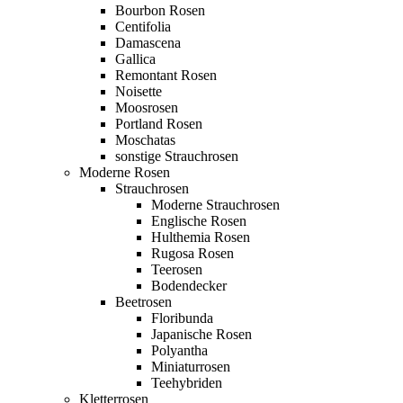
Bourbon Rosen
Centifolia
Damascena
Gallica
Remontant Rosen
Noisette
Moosrosen
Portland Rosen
Moschatas
sonstige Strauchrosen
Moderne Rosen
Strauchrosen
Moderne Strauchrosen
Englische Rosen
Hulthemia Rosen
Rugosa Rosen
Teerosen
Bodendecker
Beetrosen
Floribunda
Japanische Rosen
Polyantha
Miniaturrosen
Teehybriden
Kletterrosen