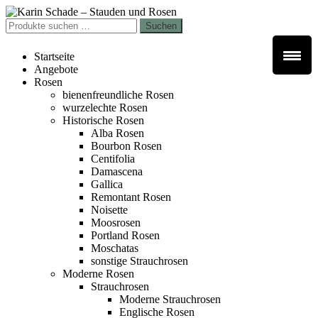
Zur
Zum
Navigation
Inhalt
Suchen
Suchen
springen
springen
nach:
Startseite
Angebote
Rosen
bienenfreundliche Rosen
wurzelechte Rosen
Historische Rosen
Alba Rosen
Bourbon Rosen
Centifolia
Damascena
Gallica
Remontant Rosen
Noisette
Moosrosen
Portland Rosen
Moschatas
sonstige Strauchrosen
Moderne Rosen
Strauchrosen
Moderne Strauchrosen
Englische Rosen