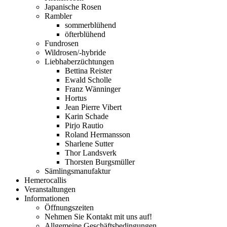
Japanische Rosen
Rambler
sommerblühend
öfterblühend
Fundrosen
Wildrosen/-hybride
Liebhaberzüchtungen
Bettina Reister
Ewald Scholle
Franz Wänninger
Hortus
Jean Pierre Vibert
Karin Schade
Pirjo Rautio
Roland Hermansson
Sharlene Sutter
Thor Landsverk
Thorsten Burgsmüller
Sämlingsmanufaktur
Hemerocallis
Veranstaltungen
Informationen
Öffnungszeiten
Nehmen Sie Kontakt mit uns auf!
Allgemeine Geschäftsbedingungen