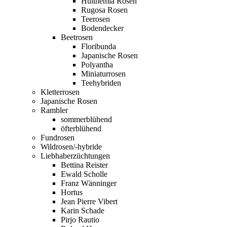
Hulthemia Rosen
Rugosa Rosen
Teerosen
Bodendecker
Beetrosen
Floribunda
Japanische Rosen
Polyantha
Miniaturrosen
Teehybriden
Kletterrosen
Japanische Rosen
Rambler
sommerblühend
öfterblühend
Fundrosen
Wildrosen/-hybride
Liebhaberzüchtungen
Bettina Reister
Ewald Scholle
Franz Wänninger
Hortus
Jean Pierre Vibert
Karin Schade
Pirjo Rautio