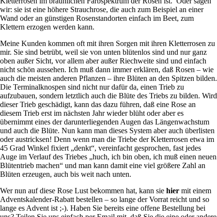
Kletterrosen im bräunlichen Farbspektrum der Rosen ist. Oder sagen
wir: sie ist eine höhere Strauchrose, die auch zum Beispiel an einer
Wand oder an günstigen Rosenstandorten einfach im Beet, zum
Klettern erzogen werden kann.
Meine Kunden kommen oft mit ihren Sorgen mit ihren Kletterrosen zu
mir. Sie sind betrübt, weil sie von unten blütenlos sind und nur ganz
oben außer Sicht, vor allem aber außer Riechweite sind und einfach
nicht schön aussehen. Ich muß dann immer erklären, daß Rosen – wie
auch die meisten anderen Pflanzen – ihre Blüten an den Spitzen bilden.
Die Terminalknospen sind nicht nur dafür da, einen Trieb zu
aufzubauen, sondern letztlich auch die Blüte des Triebs zu bilden. Wird
dieser Trieb geschädigt, kann das dazu führen, daß eine Rose an
diesem Trieb erst im nächsten Jahr wieder blüht oder aber es
übernimmt eines der darunterliegenden Augen das Längenwachstum
und auch die Blüte. Nun kann man dieses System aber auch überlisten
oder austricksen! Denn wenn man die Triebe der Kletterrosen etwa im
45 Grad Winkel fixiert „denkt“, vereinfacht gesprochen, fast jedes
Auge im Verlauf des Triebes „huch, ich bin oben, ich muß einen neuen
Blütentrieb machen“ und man kann damit eine viel größere Zahl an
Blüten erzeugen, auch bis weit nach unten.
Wer nun auf diese Rose Lust bekommen hat, kann sie
hier
mit einem
Adventskalender-Rabatt bestellen – so lange der Vorrat reicht und so
lange es Advent ist ;-). Haben Sie bereits eine offene Bestellung bei
uns? Teilen Sie uns einfach per Email mit, daß Sie die eine oder andere