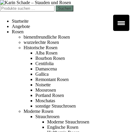
Zur
Zum
Navigation
Inhalt
Suchen
Suchen
springen
springen
nach:
Startseite
Angebote
Rosen
bienenfreundliche Rosen
wurzelechte Rosen
Historische Rosen
Alba Rosen
Bourbon Rosen
Centifolia
Damascena
Gallica
Remontant Rosen
Noisette
Moosrosen
Portland Rosen
Moschatas
sonstige Strauchrosen
Moderne Rosen
Strauchrosen
Moderne Strauchrosen
Englische Rosen