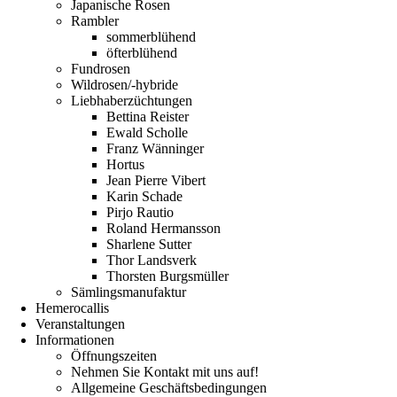
Japanische Rosen
Rambler
sommerblühend
öfterblühend
Fundrosen
Wildrosen/-hybride
Liebhaberzüchtungen
Bettina Reister
Ewald Scholle
Franz Wänninger
Hortus
Jean Pierre Vibert
Karin Schade
Pirjo Rautio
Roland Hermansson
Sharlene Sutter
Thor Landsverk
Thorsten Burgsmüller
Sämlingsmanufaktur
Hemerocallis
Veranstaltungen
Informationen
Öffnungszeiten
Nehmen Sie Kontakt mit uns auf!
Allgemeine Geschäftsbedingungen