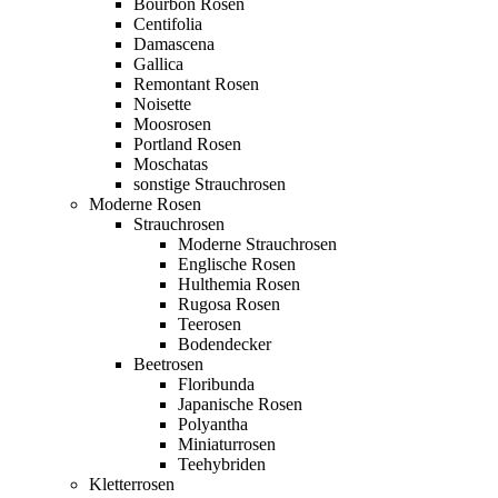
Bourbon Rosen
Centifolia
Damascena
Gallica
Remontant Rosen
Noisette
Moosrosen
Portland Rosen
Moschatas
sonstige Strauchrosen
Moderne Rosen
Strauchrosen
Moderne Strauchrosen
Englische Rosen
Hulthemia Rosen
Rugosa Rosen
Teerosen
Bodendecker
Beetrosen
Floribunda
Japanische Rosen
Polyantha
Miniaturrosen
Teehybriden
Kletterrosen