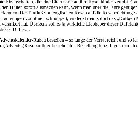
 Eigenschaften, die eine Elternsorte an ihre Rosenkinder vererbt. Gan
 in den Blüten sofort ausmachen kann, wenn man über die Jahre genügen
erkennen. Der Einfluß von englischen Rosen auf die Rosenzüchtung v
n an einigen von ihnen schnuppert, entdeckt man sofort das „Duftgen 
verankert hat. Übrigens soll es ja wirkliche Liebhaber dieser Duftricht
 dieses Duftes…
dventskalender-Rabatt bestellen – so lange der Vorrat reicht und so lang
dere (Advents-)Rose zu Ihrer bestehenden Bestellung hinzufügen möchte