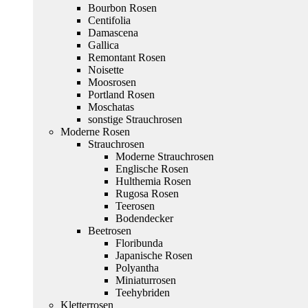
Bourbon Rosen
Centifolia
Damascena
Gallica
Remontant Rosen
Noisette
Moosrosen
Portland Rosen
Moschatas
sonstige Strauchrosen
Moderne Rosen
Strauchrosen
Moderne Strauchrosen
Englische Rosen
Hulthemia Rosen
Rugosa Rosen
Teerosen
Bodendecker
Beetrosen
Floribunda
Japanische Rosen
Polyantha
Miniaturrosen
Teehybriden
Kletterrosen