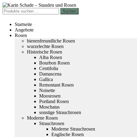
Zur
Zum
Navigation
Inhalt
Suchen
Suchen
springen
springen
nach:
Startseite
Angebote
Rosen
bienenfreundliche Rosen
wurzelechte Rosen
Historische Rosen
Alba Rosen
Bourbon Rosen
Centifolia
Damascena
Gallica
Remontant Rosen
Noisette
Moosrosen
Portland Rosen
Moschatas
sonstige Strauchrosen
Moderne Rosen
Strauchrosen
Moderne Strauchrosen
Englische Rosen