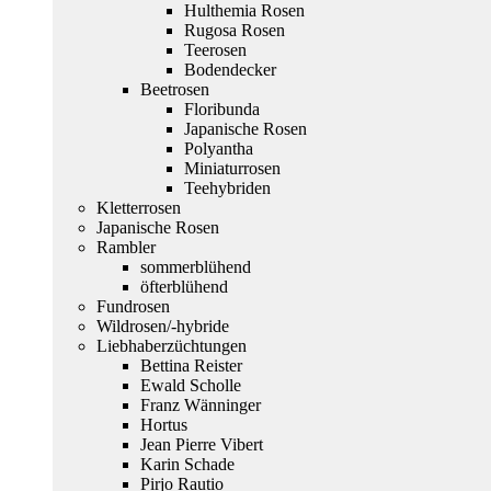
Hulthemia Rosen
Rugosa Rosen
Teerosen
Bodendecker
Beetrosen
Floribunda
Japanische Rosen
Polyantha
Miniaturrosen
Teehybriden
Kletterrosen
Japanische Rosen
Rambler
sommerblühend
öfterblühend
Fundrosen
Wildrosen/-hybride
Liebhaberzüchtungen
Bettina Reister
Ewald Scholle
Franz Wänninger
Hortus
Jean Pierre Vibert
Karin Schade
Pirjo Rautio