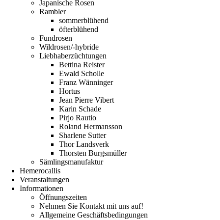
Japanische Rosen
Rambler
sommerblühend
öfterblühend
Fundrosen
Wildrosen/-hybride
Liebhaberzüchtungen
Bettina Reister
Ewald Scholle
Franz Wänninger
Hortus
Jean Pierre Vibert
Karin Schade
Pirjo Rautio
Roland Hermansson
Sharlene Sutter
Thor Landsverk
Thorsten Burgsmüller
Sämlingsmanufaktur
Hemerocallis
Veranstaltungen
Informationen
Öffnungszeiten
Nehmen Sie Kontakt mit uns auf!
Allgemeine Geschäftsbedingungen