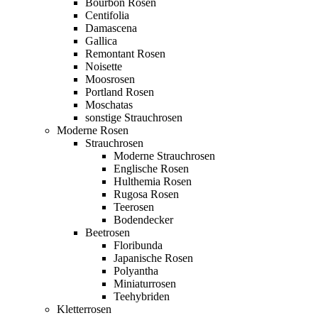
Bourbon Rosen
Centifolia
Damascena
Gallica
Remontant Rosen
Noisette
Moosrosen
Portland Rosen
Moschatas
sonstige Strauchrosen
Moderne Rosen
Strauchrosen
Moderne Strauchrosen
Englische Rosen
Hulthemia Rosen
Rugosa Rosen
Teerosen
Bodendecker
Beetrosen
Floribunda
Japanische Rosen
Polyantha
Miniaturrosen
Teehybriden
Kletterrosen