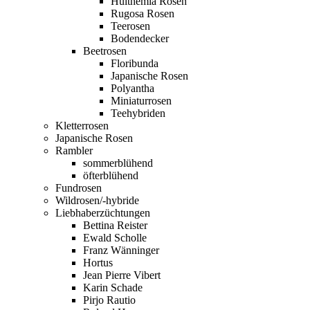
Hulthemia Rosen
Rugosa Rosen
Teerosen
Bodendecker
Beetrosen
Floribunda
Japanische Rosen
Polyantha
Miniaturrosen
Teehybriden
Kletterrosen
Japanische Rosen
Rambler
sommerblühend
öfterblühend
Fundrosen
Wildrosen/-hybride
Liebhaberzüchtungen
Bettina Reister
Ewald Scholle
Franz Wänninger
Hortus
Jean Pierre Vibert
Karin Schade
Pirjo Rautio