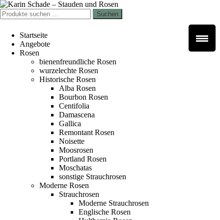
Zur
Zum
Navigation
Inhalt
Suchen
Suchen
springen
springen
nach:
Startseite
Angebote
Rosen
bienenfreundliche Rosen
wurzelechte Rosen
Historische Rosen
Alba Rosen
Bourbon Rosen
Centifolia
Damascena
Gallica
Remontant Rosen
Noisette
Moosrosen
Portland Rosen
Moschatas
sonstige Strauchrosen
Moderne Rosen
Strauchrosen
Moderne Strauchrosen
Englische Rosen