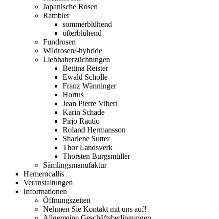
Japanische Rosen
Rambler
sommerblühend
öfterblühend
Fundrosen
Wildrosen/-hybride
Liebhaberzüchtungen
Bettina Reister
Ewald Scholle
Franz Wänninger
Hortus
Jean Pierre Vibert
Karin Schade
Pirjo Rautio
Roland Hermansson
Sharlene Sutter
Thor Landsverk
Thorsten Burgsmüller
Sämlingsmanufaktur
Hemerocallis
Veranstaltungen
Informationen
Öffnungszeiten
Nehmen Sie Kontakt mit uns auf!
Allgemeine Geschäftsbedingungen