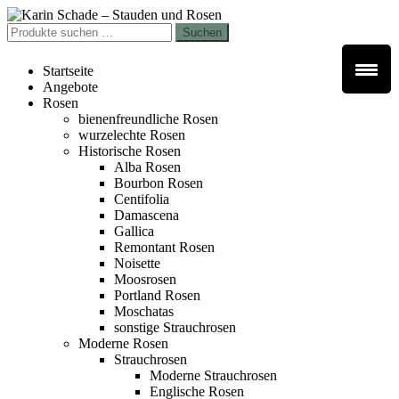
Zur
Zum
Navigation
Inhalt
Suchen
Suchen
springen
springen
nach:
Startseite
Angebote
Rosen
bienenfreundliche Rosen
wurzelechte Rosen
Historische Rosen
Alba Rosen
Bourbon Rosen
Centifolia
Damascena
Gallica
Remontant Rosen
Noisette
Moosrosen
Portland Rosen
Moschatas
sonstige Strauchrosen
Moderne Rosen
Strauchrosen
Moderne Strauchrosen
Englische Rosen