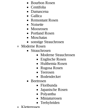
Bourbon Rosen
Centifolia
Damascena
Gallica
Remontant Rosen
Noisette
Moosrosen
Portland Rosen
Moschatas
sonstige Strauchrosen
Moderne Rosen
Strauchrosen
Moderne Strauchrosen
Englische Rosen
Hulthemia Rosen
Rugosa Rosen
Teerosen
Bodendecker
Beetrosen
Floribunda
Japanische Rosen
Polyantha
Miniaturrosen
Teehybriden
Kletterrosen