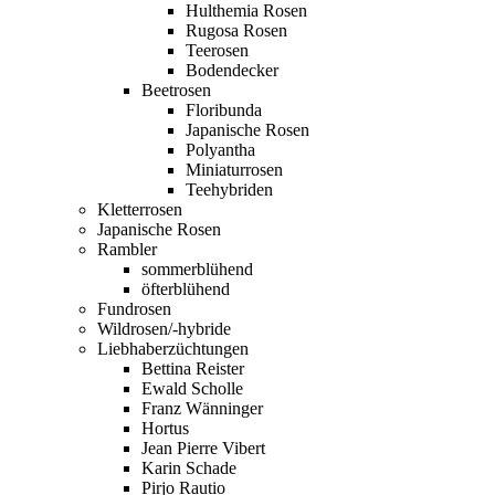
Hulthemia Rosen
Rugosa Rosen
Teerosen
Bodendecker
Beetrosen
Floribunda
Japanische Rosen
Polyantha
Miniaturrosen
Teehybriden
Kletterrosen
Japanische Rosen
Rambler
sommerblühend
öfterblühend
Fundrosen
Wildrosen/-hybride
Liebhaberzüchtungen
Bettina Reister
Ewald Scholle
Franz Wänninger
Hortus
Jean Pierre Vibert
Karin Schade
Pirjo Rautio